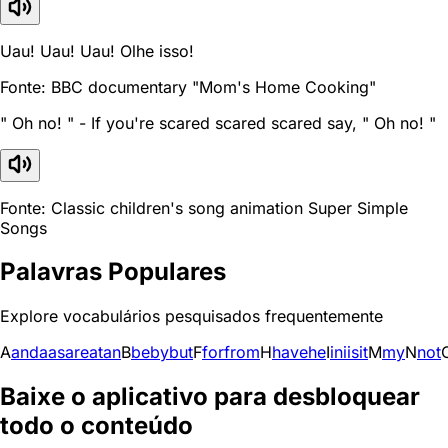
Uau! Uau! Uau! Olhe isso!
Fonte: BBC documentary "Mom's Home Cooking"
" Oh no! " - If you're scared scared scared say, " Oh no! "
Fonte: Classic children's song animation Super Simple
Songs
Palavras Populares
Explore vocabulários pesquisados frequentemente
A
and
a
as
are
at
an
B
be
by
but
F
for
from
H
have
he
I
in
i
is
it
M
my
N
not
Baixe o aplicativo para desbloquear
todo o conteúdo