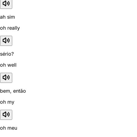
ah sim
oh really
sério?
oh well
bem, então
oh my
oh meu