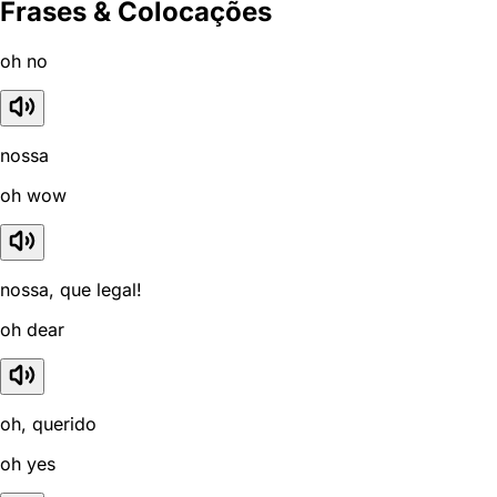
Frases & Colocações
oh no
nossa
oh wow
nossa, que legal!
oh dear
oh, querido
oh yes