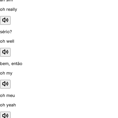
oh really
sério?
oh well
bem, então
oh my
oh meu
oh yeah