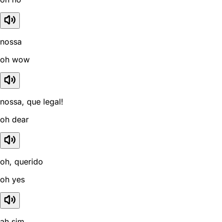
nossa
oh wow
nossa, que legal!
oh dear
oh, querido
oh yes
ah sim