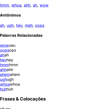
hmm
,
whoa
,
ahh
,
ah
,
wow
Antônimos
ah
,
ugh
,
hey
,
meh
,
oops
Palavras Relacionadas
wow
uau
oops
ops
ah
ah
hey
hey
hmm
hmm
ahh
ahh
ahem
ahem
ugh
ugh
whoa
whoa
huh
huh
Frases & Colocações
oh no