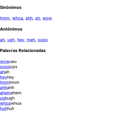
Sinônimos
hmm
,
whoa
,
ahh
,
ah
,
wow
Antônimos
ah
,
ugh
,
hey
,
meh
,
oops
Palavras Relacionadas
wow
uau
oops
ops
ah
ah
hey
hey
hmm
hmm
ahh
ahh
ahem
ahem
ugh
ugh
whoa
whoa
huh
huh