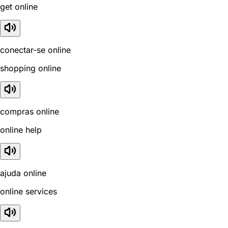
get online
conectar-se online
shopping online
compras online
online help
ajuda online
online services