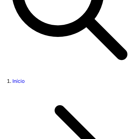
Início