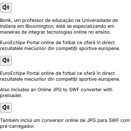
Bonk, um professor de educação na Universidade de
Indiana em Bloomington, está se especializando em
maneiras de integrar tecnologias online no ensino.
EuroEchipe Portal online de fotbal ce oferă în direct
rezultatele meciurilor din competiţii sportive europene.
EuroEchipe Portal online de fotbal ce oferă în direct
rezultatele meciurilor din competiţii sportive europene.
Also includes an Online JPG to SWF converter with
preloader.
Também inclui um conversor online de JPG para SWF com
pré-carregador.