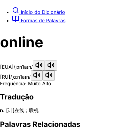
Início do Dicionário
Formas de Palavras
online
[EUA]
/ˌɒnˈlaɪn/
[RU]
/ˌɑːnˈlaɪn/
Frequência: Muito Alto
Tradução
n.
[计]在线；联机
Palavras Relacionadas