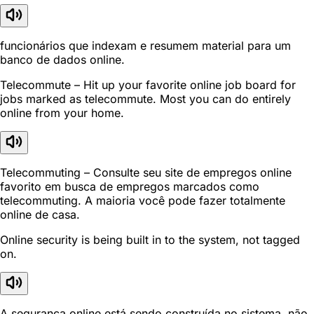
funcionários que indexam e resumem material para um
banco de dados online.
Telecommute – Hit up your favorite online job board for
jobs marked as telecommute. Most you can do entirely
online from your home.
Telecommuting – Consulte seu site de empregos online
favorito em busca de empregos marcados como
telecommuting. A maioria você pode fazer totalmente
online de casa.
Online security is being built in to the system, not tagged
on.
A segurança online está sendo construída no sistema, não