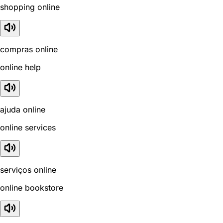
shopping online
compras online
online help
ajuda online
online services
serviços online
online bookstore