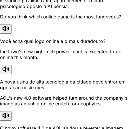
É Mabinogi Online Gold, aparentemente, o lado
psicológico oposto à Afluência.
Do you think which online game is the most longevous?
Você acha qual jogo online é o mais duradouro?
the town's new high-tech power plant is expected to go
online this month.
A nova usina de alta tecnologia da cidade deve entrar em
operação neste mês.
AOL's new 4.0 software helped turn around the company's
image as an unhip online crutch for neophytes.
O novo software 4.0 da AOL ajudou a reverter a imagem