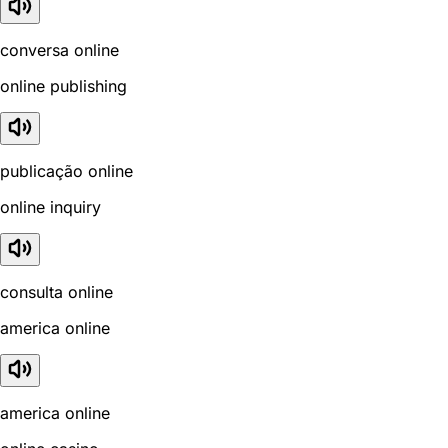
conversa online
online publishing
publicação online
online inquiry
consulta online
america online
america online