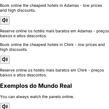
Book online the cheapest hotels in Adamas - low prices
and high discounts.
Reserve online os hotéis mais baratos em Adamas - preços
baixos e altos descontos.
Book online the cheapest hotels in Chirk - low prices and
high discounts.
Reserve online os hotéis mais baratos em Chirk - preços
baixos e altos descontos.
Exemplos do Mundo Real
You can always watch the panels online.