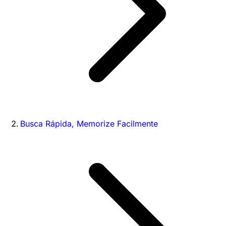
Busca Rápida, Memorize Facilmente