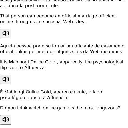
adicionada posteriormente.
That person can become an official marriage officiant
online through some unusual Web sites.
Aquela pessoa pode se tornar um oficiante de casamento
oficial online por meio de alguns sites da Web incomuns.
It is Mabinogi Online Gold , apparently, the psychological
flip side to Affluenza.
É Mabinogi Online Gold, aparentemente, o lado
psicológico oposto à Afluência.
Do you think which online game is the most longevous?