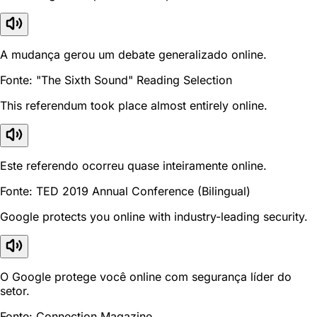
A mudança gerou um debate generalizado online.
Fonte: "The Sixth Sound" Reading Selection
This referendum took place almost entirely online.
Este referendo ocorreu quase inteiramente online.
Fonte: TED 2019 Annual Conference (Bilingual)
Google protects you online with industry-leading security.
O Google protege você online com segurança líder do
setor.
Fonte: Connection Magazine