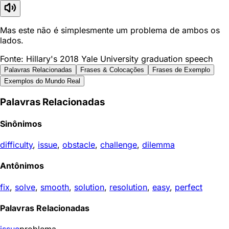
Mas este não é simplesmente um problema de ambos os
lados.
Fonte: Hillary's 2018 Yale University graduation speech
Palavras Relacionadas
Frases & Colocações
Frases de Exemplo
Exemplos do Mundo Real
Palavras Relacionadas
Sinônimos
difficulty
,
issue
,
obstacle
,
challenge
,
dilemma
Antônimos
fix
,
solve
,
smooth
,
solution
,
resolution
,
easy
,
perfect
Palavras Relacionadas