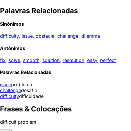
Palavras Relacionadas
Sinônimos
difficulty
,
issue
,
obstacle
,
challenge
,
dilemma
Antônimos
fix
,
solve
,
smooth
,
solution
,
resolution
,
easy
,
perfect
Palavras Relacionadas
issue
problema
challenge
desafio
difficulty
dificuldade
Frases & Colocações
difficult problem