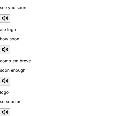
see you soon
até logo
how soon
como em breve
soon enough
logo
so soon as