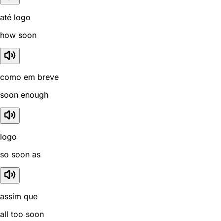
até logo
how soon
como em breve
soon enough
logo
so soon as
assim que
all too soon