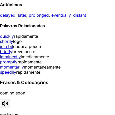
Antônimos
delayed
,
later
,
prolonged
,
eventually
,
distant
Palavras Relacionadas
quickly
rapidamente
shortly
logo
in a bit
daqui a pouco
briefly
brevemente
imminently
imediatamente
promptly
rapidamente
momentarily
momentaneamente
speedily
rapidamente
Frases & Colocações
coming soon
em breve