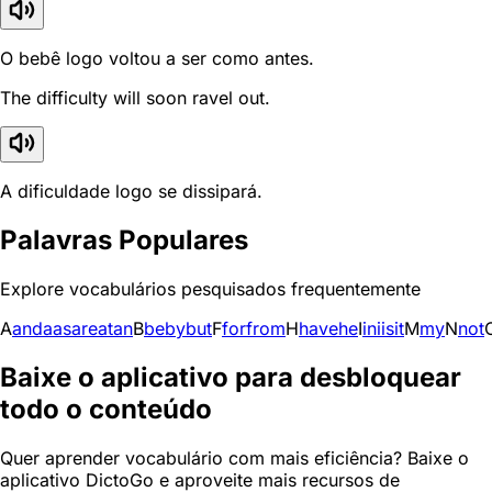
O bebê logo voltou a ser como antes.
The difficulty will soon ravel out.
A dificuldade logo se dissipará.
Palavras Populares
Explore vocabulários pesquisados frequentemente
A
and
a
as
are
at
an
B
be
by
but
F
for
from
H
have
he
I
in
i
is
it
M
my
N
not
Baixe o aplicativo para desbloquear
todo o conteúdo
Quer aprender vocabulário com mais eficiência? Baixe o
aplicativo DictoGo e aproveite mais recursos de