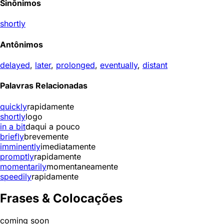
Sinônimos
shortly
Antônimos
delayed
,
later
,
prolonged
,
eventually
,
distant
Palavras Relacionadas
quickly
rapidamente
shortly
logo
in a bit
daqui a pouco
briefly
brevemente
imminently
imediatamente
promptly
rapidamente
momentarily
momentaneamente
speedily
rapidamente
Frases & Colocações
coming soon