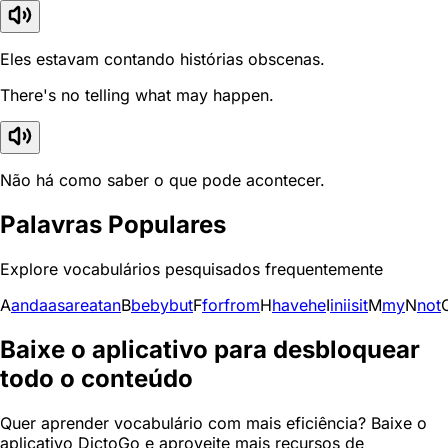
Eles estavam contando histórias obscenas.
There's no telling what may happen.
Não há como saber o que pode acontecer.
Palavras Populares
Explore vocabulários pesquisados frequentemente
A
and
a
as
are
at
an
B
be
by
but
F
for
from
H
have
he
I
in
i
is
it
M
my
N
not
Baixe o aplicativo para desbloquear
todo o conteúdo
Quer aprender vocabulário com mais eficiência? Baixe o
aplicativo DictoGo e aproveite mais recursos de