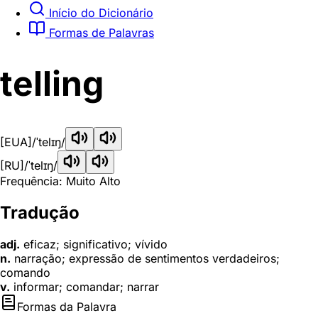
Início do Dicionário
Formas de Palavras
telling
[EUA]
/ˈtelɪŋ/
[RU]
/ˈtelɪŋ/
Frequência: Muito Alto
Tradução
adj.
eficaz; significativo; vívido
n.
narração; expressão de sentimentos verdadeiros;
comando
v.
informar; comandar; narrar
Formas da Palavra