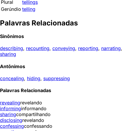
Plural
tellings
Gerúndio
telling
Palavras Relacionadas
Sinônimos
describing
,
recounting
,
conveying
,
reporting
,
narrating
,
sharing
Antônimos
concealing
,
hiding
,
suppressing
Palavras Relacionadas
revealing
revelando
informing
informando
sharing
compartilhando
disclosing
revelando
confessing
confessando