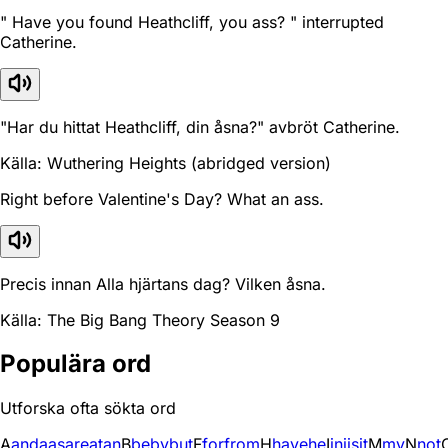
" Have you found Heathcliff, you ass? " interrupted
Catherine.
"Har du hittat Heathcliff, din åsna?" avbröt Catherine.
Källa: Wuthering Heights (abridged version)
Right before Valentine's Day? What an ass.
Precis innan Alla hjärtans dag? Vilken åsna.
Källa: The Big Bang Theory Season 9
Populära ord
Utforska ofta sökta ord
A
and
a
as
are
at
an
B
be
by
but
F
for
from
H
have
he
I
in
i
is
it
M
my
N
not