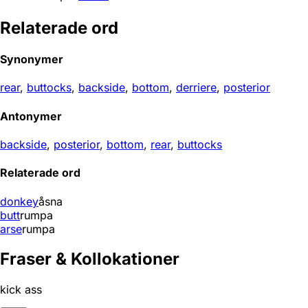
Relaterade ord
Synonymer
rear
,
buttocks
,
backside
,
bottom
,
derriere
,
posterior
Antonymer
backside
,
posterior
,
bottom
,
rear
,
buttocks
Relaterade ord
donkey
åsna
butt
rumpa
arse
rumpa
Fraser & Kollokationer
kick ass