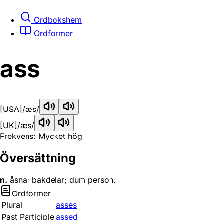
Ordbokshem
Ordformer
ass
[USA]
/æs/
[UK]
/æs/
Frekvens: Mycket hög
Översättning
n.
åsna; bakdelar; dum person.
Ordformer
Plural
asses
Past Participle
assed