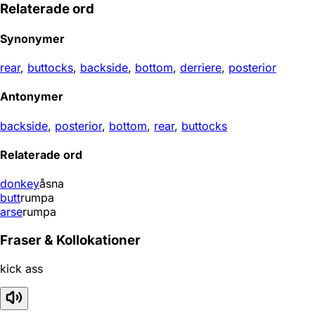
Relaterade ord
Synonymer
rear
,
buttocks
,
backside
,
bottom
,
derriere
,
posterior
Antonymer
backside
,
posterior
,
bottom
,
rear
,
buttocks
Relaterade ord
donkey
åsna
butt
rumpa
arse
rumpa
Fraser & Kollokationer
kick ass