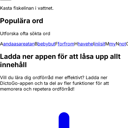
Kasta fiskelinan i vattnet.
Populära ord
Utforska ofta sökta ord
A
and
a
as
are
at
an
B
be
by
but
F
for
from
H
have
he
I
in
i
is
it
M
my
N
not
Ladda ner appen för att låsa upp allt
innehåll
Vill du lära dig ordförråd mer effektivt? Ladda ner
DictoGo-appen och ta del av fler funktioner för att
memorera och repetera ordförråd!