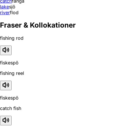
catch
fånga
lake
sjö
river
flod
Fraser & Kollokationer
fishing rod
fiskespö
fishing reel
fiskespö
catch fish