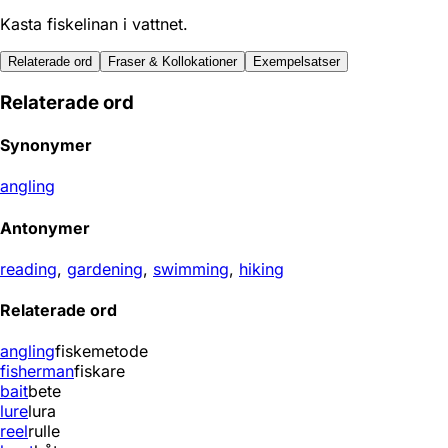
Kasta fiskelinan i vattnet.
Relaterade ord
Fraser & Kollokationer
Exempelsatser
Relaterade ord
Synonymer
angling
Antonymer
reading
,
gardening
,
swimming
,
hiking
Relaterade ord
angling
fiskemetode
fisherman
fiskare
bait
bete
lure
lura
reel
rulle