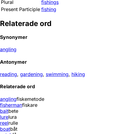
Plural
fishings
Present Participle
fishing
Relaterade ord
Synonymer
angling
Antonymer
reading
,
gardening
,
swimming
,
hiking
Relaterade ord
angling
fiskemetode
fisherman
fiskare
bait
bete
lure
lura
reel
rulle
boat
båt