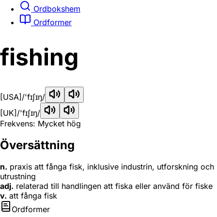
Ordbokshem
Ordformer
fishing
[USA]
/'fɪʃɪŋ/
[UK]
/'fɪʃɪŋ/
Frekvens: Mycket hög
Översättning
n.
praxis att fånga fisk, inklusive industrin, utforskning och
utrustning
adj.
relaterad till handlingen att fiska eller använd för fiske
v.
att fånga fisk
Ordformer