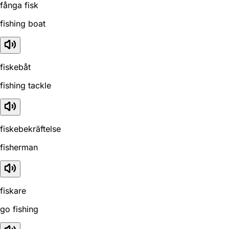
fånga fisk
fishing boat
fiskebåt
fishing tackle
fiskebekräftelse
fisherman
fiskare
go fishing