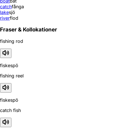
boat
båt
catch
fånga
lake
sjö
river
flod
Fraser & Kollokationer
fishing rod
fiskespö
fishing reel
fiskespö
catch fish