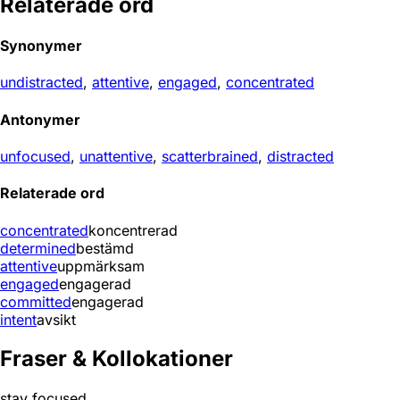
Relaterade ord
Synonymer
undistracted
,
attentive
,
engaged
,
concentrated
Antonymer
unfocused
,
unattentive
,
scatterbrained
,
distracted
Relaterade ord
concentrated
koncentrerad
determined
bestämd
attentive
uppmärksam
engaged
engagerad
committed
engagerad
intent
avsikt
Fraser & Kollokationer
stay focused