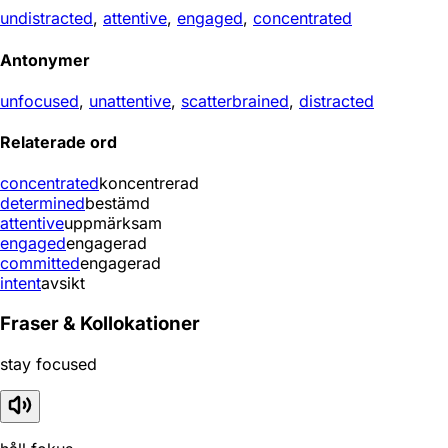
undistracted
,
attentive
,
engaged
,
concentrated
Antonymer
unfocused
,
unattentive
,
scatterbrained
,
distracted
Relaterade ord
concentrated
koncentrerad
determined
bestämd
attentive
uppmärksam
engaged
engagerad
committed
engagerad
intent
avsikt
Fraser & Kollokationer
stay focused