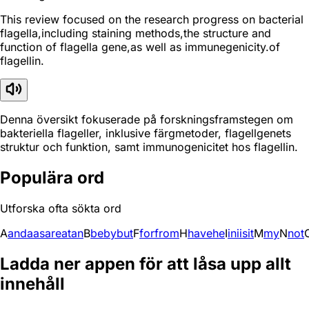
This review focused on the research progress on bacterial
flagella,including staining methods,the structure and
function of flagella gene,as well as immunegenicity.of
flagellin.
Denna översikt fokuserade på forskningsframstegen om
bakteriella flageller, inklusive färgmetoder, flagellgenets
struktur och funktion, samt immunogenicitet hos flagellin.
Populära ord
Utforska ofta sökta ord
A
and
a
as
are
at
an
B
be
by
but
F
for
from
H
have
he
I
in
i
is
it
M
my
N
not
Ladda ner appen för att låsa upp allt
innehåll