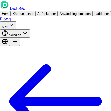
DictoGo
Hem
Kärnfunktioner
AI-funktioner
Användningsområden
Ladda ner
Blogg
Mer
Swedish