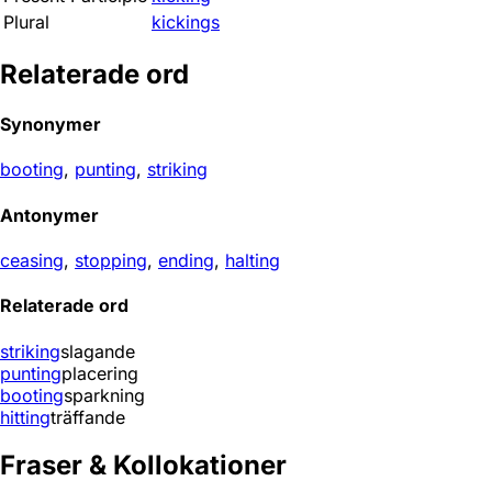
Plural
kickings
Relaterade ord
Synonymer
booting
,
punting
,
striking
Antonymer
ceasing
,
stopping
,
ending
,
halting
Relaterade ord
striking
slagande
punting
placering
booting
sparkning
hitting
träffande
Fraser & Kollokationer