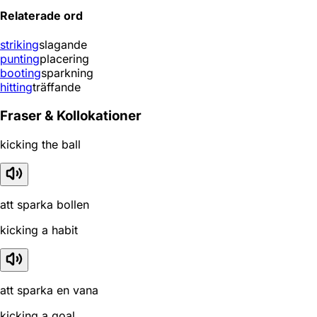
Relaterade ord
striking
slagande
punting
placering
booting
sparkning
hitting
träffande
Fraser & Kollokationer
kicking the ball
att sparka bollen
kicking a habit
att sparka en vana
kicking a goal