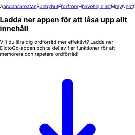
A
and
a
as
are
at
an
B
be
by
but
F
for
from
H
have
he
I
in
i
is
it
M
my
N
not
Ladda ner appen för att låsa upp allt
innehåll
Vill du lära dig ordförråd mer effektivt? Ladda ner
DictoGo-appen och ta del av fler funktioner för att
memorera och repetera ordförråd!