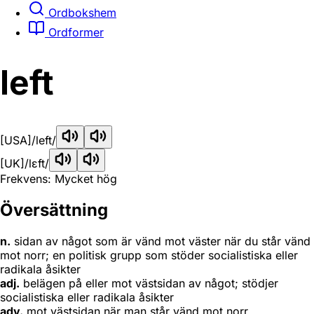
Ordbokshem
Ordformer
left
[USA]
/left/
[UK]
/lɛft/
Frekvens: Mycket hög
Översättning
n.
sidan av något som är vänd mot väster när du står vänd
mot norr; en politisk grupp som stöder socialistiska eller
radikala åsikter
adj.
belägen på eller mot västsidan av något; stödjer
socialistiska eller radikala åsikter
adv.
mot västsidan när man står vänd mot norr