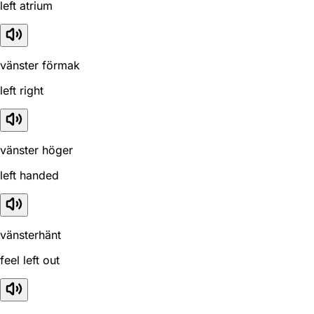
left atrium
vänster förmak
left right
vänster höger
left handed
vänsterhänt
feel left out