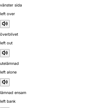
vänster sida
left over
överblivet
left out
utelämnad
left alone
lämnad ensam
left bank