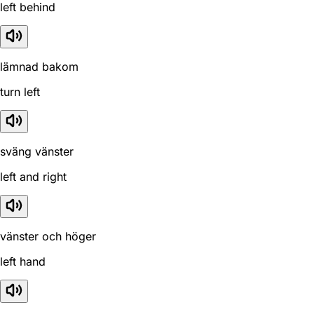
left behind
lämnad bakom
turn left
sväng vänster
left and right
vänster och höger
left hand