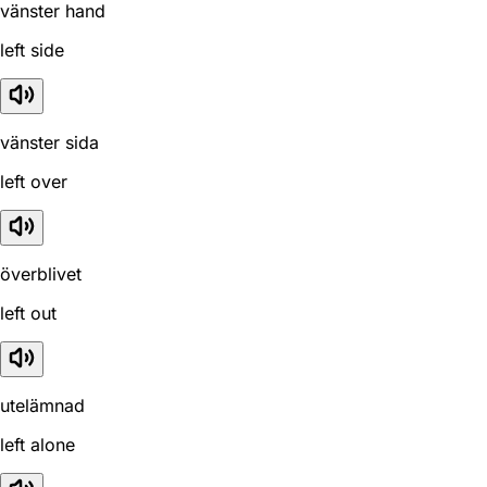
vänster hand
left side
vänster sida
left over
överblivet
left out
utelämnad
left alone