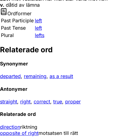
v.
dåtid av lämna
Ordformer
Past Participle
left
Past Tense
left
Plural
lefts
Relaterade ord
Synonymer
departed
,
remaining
,
as a result
Antonymer
straight
,
right
,
correct
,
true
,
proper
Relaterade ord
direction
riktning
opposite of right
motsatsen till rätt