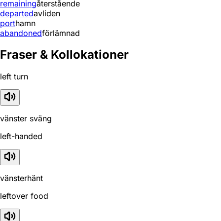
remaining
återstående
departed
avliden
port
hamn
abandoned
förlämnad
Fraser & Kollokationer
left turn
vänster sväng
left-handed
vänsterhänt
leftover food