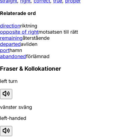
straight
,
right
,
correct
,
true
,
proper
Relaterade ord
direction
riktning
opposite of right
motsatsen till rätt
remaining
återstående
departed
avliden
port
hamn
abandoned
förlämnad
Fraser & Kollokationer
left turn
vänster sväng
left-handed