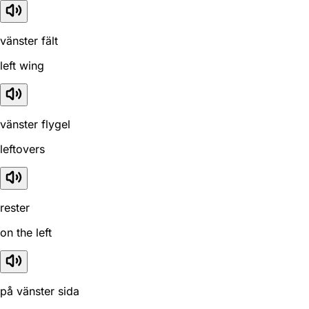
vänster fält
left wing
vänster flygel
leftovers
rester
on the left
på vänster sida