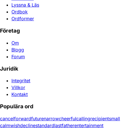
Lyssna & Läs
Ordbok
Ordformer
Företag
Om
Blogg
Forum
Juridik
Integritet
Villkor
Kontakt
Populära ord
cancel
forward
future
narrow
cheerful
calling
recipient
small
calm
wish
decline
standard
last
father
entertainment