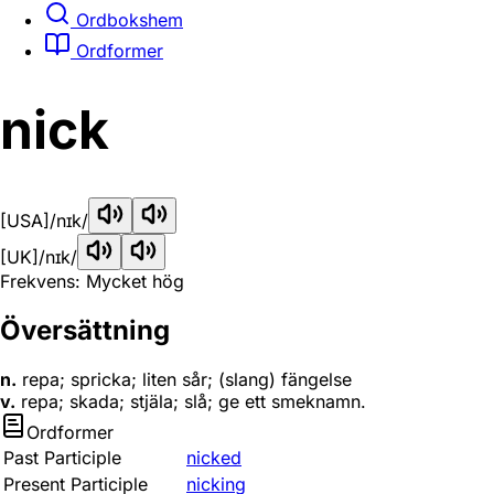
Ordbokshem
Ordformer
nick
[USA]
/nɪk/
[UK]
/nɪk/
Frekvens: Mycket hög
Översättning
n.
repa; spricka; liten sår; (slang) fängelse
v.
repa; skada; stjäla; slå; ge ett smeknamn.
Ordformer
Past Participle
nicked
Present Participle
nicking