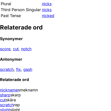
Plural
nicks
Third Person Singular
nicks
Past Tense
nicked
Relaterade ord
Synonymer
score
,
cut
,
notch
Antonymer
scratch
,
fix
,
gash
Relaterade ord
nickname
smeknamn
sharp
skarp
cut
skära
scratch
rep
slight
slight