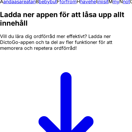
A
and
a
as
are
at
an
B
be
by
but
F
for
from
H
have
he
I
in
i
is
it
M
my
N
not
Ladda ner appen för att låsa upp allt
innehåll
Vill du lära dig ordförråd mer effektivt? Ladda ner
DictoGo-appen och ta del av fler funktioner för att
memorera och repetera ordförråd!