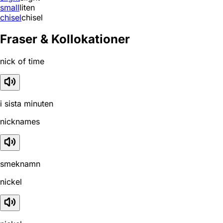
small
liten
chisel
chisel
Fraser & Kollokationer
nick of time
i sista minuten
nicknames
smeknamn
nickel