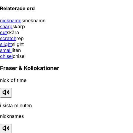
Relaterade ord
nickname
smeknamn
sharp
skarp
cut
skära
scratch
rep
slight
slight
small
liten
chisel
chisel
Fraser & Kollokationer
nick of time
i sista minuten
nicknames