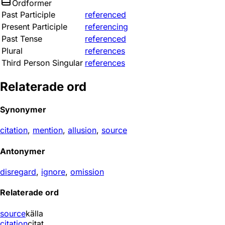
Ordformer
Past Participle
referenced
Present Participle
referencing
Past Tense
referenced
Plural
references
Third Person Singular
references
Relaterade ord
Synonymer
citation
,
mention
,
allusion
,
source
Antonymer
disregard
,
ignore
,
omission
Relaterade ord
source
källa
citation
citat