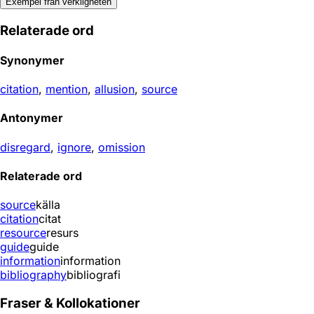
Exempel från verkligheten
Relaterade ord
Synonymer
citation
,
mention
,
allusion
,
source
Antonymer
disregard
,
ignore
,
omission
Relaterade ord
source
källa
citation
citat
resource
resurs
guide
guide
information
information
bibliography
bibliografi
Fraser & Kollokationer