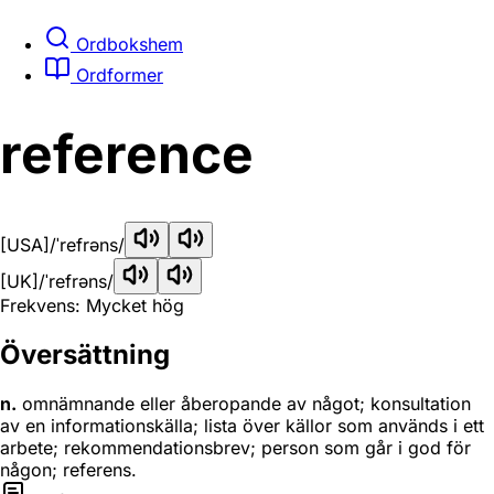
Ordbokshem
Ordformer
reference
[USA]
/ˈrefrəns/
[UK]
/ˈrefrəns/
Frekvens: Mycket hög
Översättning
n.
omnämnande eller åberopande av något; konsultation
av en informationskälla; lista över källor som används i ett
arbete; rekommendationsbrev; person som går i god för
någon; referens.