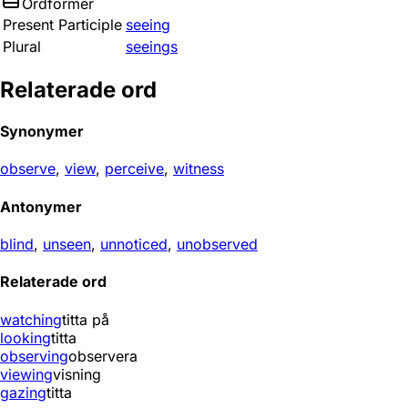
Ordformer
Present Participle
seeing
Plural
seeings
Relaterade ord
Synonymer
observe
,
view
,
perceive
,
witness
Antonymer
blind
,
unseen
,
unnoticed
,
unobserved
Relaterade ord
watching
titta på
looking
titta
observing
observera
viewing
visning
gazing
titta