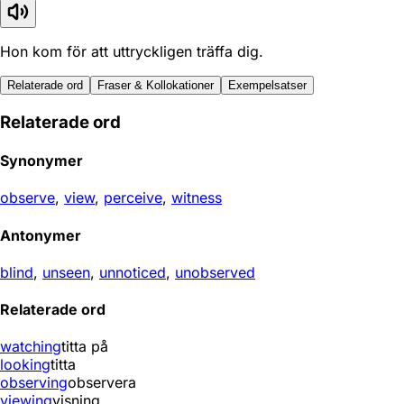
Hon kom för att uttryckligen träffa dig.
Relaterade ord
Fraser & Kollokationer
Exempelsatser
Relaterade ord
Synonymer
observe
,
view
,
perceive
,
witness
Antonymer
blind
,
unseen
,
unnoticed
,
unobserved
Relaterade ord
watching
titta på
looking
titta
observing
observera
viewing
visning