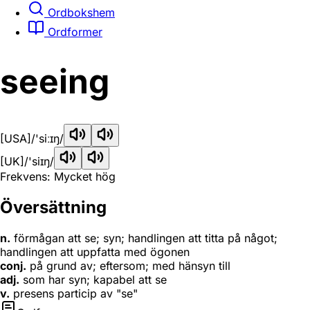
Ordbokshem
Ordformer
seeing
[USA]
/'siːɪŋ/
[UK]
/'siɪŋ/
Frekvens: Mycket hög
Översättning
n.
förmågan att se; syn; handlingen att titta på något;
handlingen att uppfatta med ögonen
conj.
på grund av; eftersom; med hänsyn till
adj.
som har syn; kapabel att se
v.
presens particip av "se"