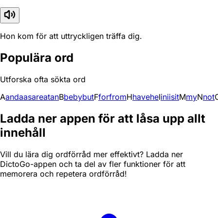
Hon kom för att uttryckligen träffa dig.
Populära ord
Utforska ofta sökta ord
A
and
a
as
are
at
an
B
be
by
but
F
for
from
H
have
he
I
in
i
is
it
M
my
N
not
Ladda ner appen för att låsa upp allt
innehåll
Vill du lära dig ordförråd mer effektivt? Ladda ner
DictoGo-appen och ta del av fler funktioner för att
memorera och repetera ordförråd!