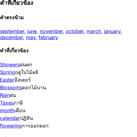
คำที่เกี่ยวข้อง
คำตรงข้าม
september
,
june
,
november
,
october
,
march
,
january
,
december
,
may
,
february
คำที่เกี่ยวข้อง
Showers
ฝนตก
Spring
ฤดูใบไม้ผลิ
Easter
อีสเตอร์
Blossoms
ดอกไม้บาน
Rain
ฝน
Taxes
ภาษี
month
เดือน
calendar
ปฏิทิน
flowering
การออกดอก