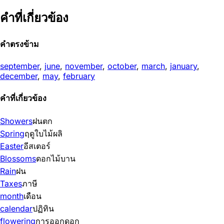
คำที่เกี่ยวข้อง
คำตรงข้าม
september
,
june
,
november
,
october
,
march
,
january
,
december
,
may
,
february
คำที่เกี่ยวข้อง
Showers
ฝนตก
Spring
ฤดูใบไม้ผลิ
Easter
อีสเตอร์
Blossoms
ดอกไม้บาน
Rain
ฝน
Taxes
ภาษี
month
เดือน
calendar
ปฏิทิน
flowering
การออกดอก