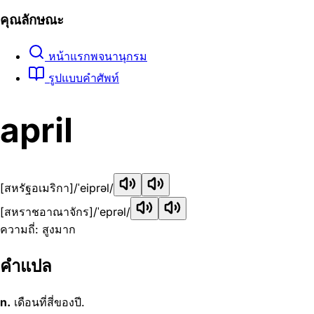
คุณลักษณะ
หน้าแรกพจนานุกรม
รูปแบบคำศัพท์
april
[สหรัฐอเมริกา]
/ˈeiprəl/
[สหราชอาณาจักร]
/ˈeprəl/
ความถี่: สูงมาก
คำแปล
n.
เดือนที่สี่ของปี.