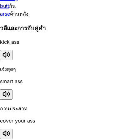
butt
ก้น
arse
ด้านหลัง
วลีและการจับคู่คำ
kick ass
เจ๋งสุดๆ
smart ass
กวนประสาท
cover your ass