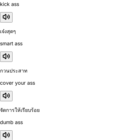
kick ass
เจ๋งสุดๆ
smart ass
กวนประสาท
cover your ass
จัดการให้เรียบร้อย
dumb ass