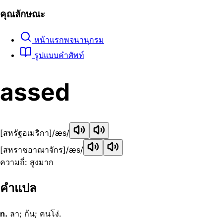
คุณลักษณะ
หน้าแรกพจนานุกรม
รูปแบบคำศัพท์
assed
[สหรัฐอเมริกา]
/æs/
[สหราชอาณาจักร]
/æs/
ความถี่: สูงมาก
คำแปล
n.
ลา; ก้น; คนโง่.