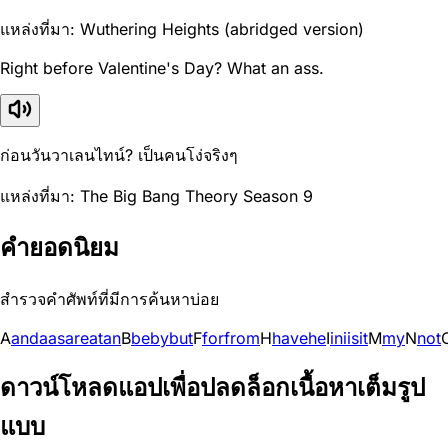
แหล่งที่มา: Wuthering Heights (abridged version)
Right before Valentine's Day? What an ass.
ก่อนวันวาเลนไทน์? เป็นคนโง่จริงๆ
แหล่งที่มา: The Big Bang Theory Season 9
คำยอดนิยม
สำรวจคำศัพท์ที่มีการค้นหาบ่อย
A
and
a
as
are
at
an
B
be
by
but
F
for
from
H
have
he
I
in
i
is
it
M
my
N
not
ดาวน์โหลดแอปเพื่อปลดล็อกเนื้อหาเต็มรูป
แบบ