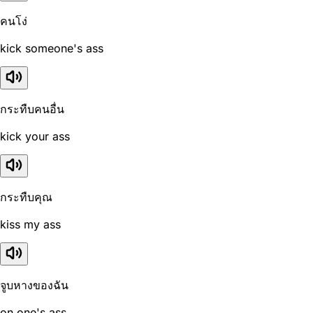
คนโง่
kick someone's ass
กระทืบคนอื่น
kick your ass
กระทืบคุณ
kiss my ass
จูบหางของฉัน
on one's ass