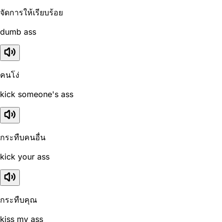
จัดการให้เรียบร้อย
dumb ass
คนโง่
kick someone's ass
กระทืบคนอื่น
kick your ass
กระทืบคุณ
kiss my ass