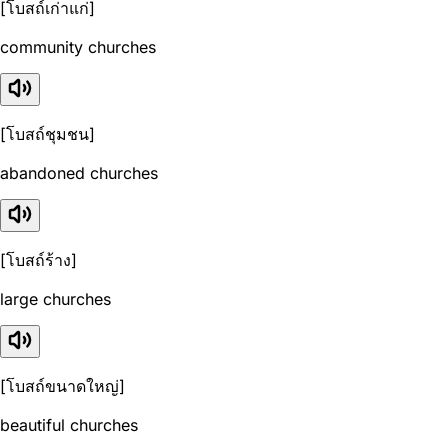
[โบสถ์เก่าแก่]
community churches
[โบสถ์ชุมชน]
abandoned churches
[โบสถ์ร้าง]
large churches
[โบสถ์ขนาดใหญ่]
beautiful churches