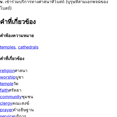
v.
เข้าร่วมบริการทางศาสนาที่โบสถ์ (บุรุษที่สามเอกพจน์ของ
โบสถ์)
คำที่เกี่ยวข้อง
คำพ้องความหมาย
temples
,
cathedrals
คำที่เกี่ยวข้อง
religion
ศาสนา
worship
บูชา
temple
วัด
faith
ศรัทธา
community
ชุมชน
clergy
คณะสงฆ์
prayer
คำอธิษฐาน
service
บริการ