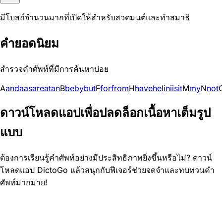
มีโบสถ์จำนวนมากที่เปิดให้สำหรับสวดมนต์และทำสมาธิ
คำยอดนิยม
สำรวจคำศัพท์ที่มีการค้นหาบ่อย
A
and
a
as
are
at
an
B
be
by
but
F
for
from
H
have
he
I
in
i
is
it
M
my
N
not
ดาวน์โหลดแอปเพื่อปลดล็อกเนื้อหาเต็มรูป
แบบ
ต้องการเรียนรู้คำศัพท์อย่างมีประสิทธิภาพยิ่งขึ้นหรือไม่? ดาวน์
โหลดแอป DictoGo แล้วสนุกกับฟีเจอร์ช่วยจดจำและทบทวนคำ
ศัพท์มากมาย!