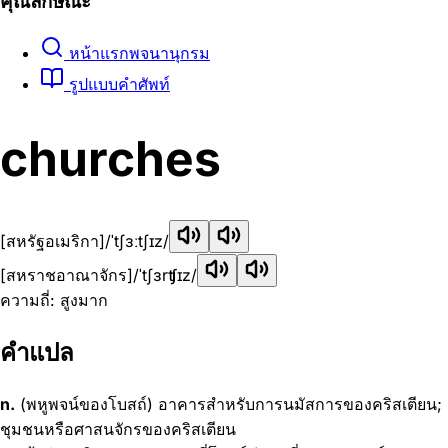
คุณลักษณะ
หน้าแรกพจนานุกรม
รูปแบบคำศัพท์
churches
[สหรัฐอเมริกา]
/ˈtʃɜːtʃɪz/
[สหราชอาณาจักร]
/ˈtʃɜrʧɪz/
ความถี่: สูงมาก
คำแปล
n.
(พหูพจน์ของโบสถ์) อาคารสำหรับการนมัสการของคริสเตียน;
ชุมชนหรือศาสนจักรของคริสเตียน