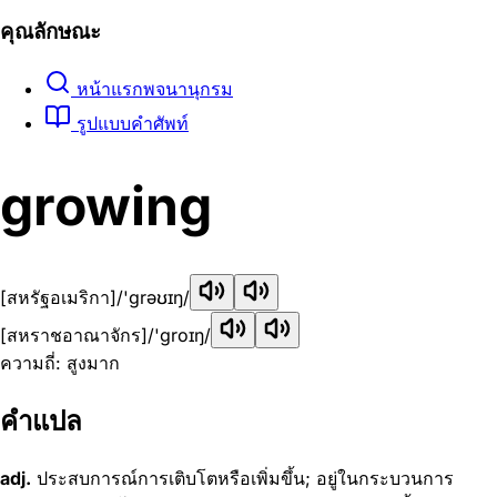
คุณลักษณะ
หน้าแรกพจนานุกรม
รูปแบบคำศัพท์
growing
[สหรัฐอเมริกา]
/'ɡrəʊɪŋ/
[สหราชอาณาจักร]
/'ɡroɪŋ/
ความถี่: สูงมาก
คำแปล
adj.
ประสบการณ์การเติบโตหรือเพิ่มขึ้น; อยู่ในกระบวนการ