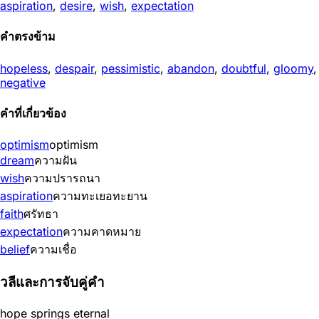
aspiration
,
desire
,
wish
,
expectation
คำตรงข้าม
hopeless
,
despair
,
pessimistic
,
abandon
,
doubtful
,
gloomy
,
negative
คำที่เกี่ยวข้อง
optimism
optimism
dream
ความฝัน
wish
ความปรารถนา
aspiration
ความทะเยอทะยาน
faith
ศรัทธา
expectation
ความคาดหมาย
belief
ความเชื่อ
วลีและการจับคู่คำ
hope springs eternal