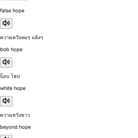
false hope
ความหวังลมๆ แล้งๆ
bob hope
บ็อบ โฮป
white hope
ความหวังขาว
beyond hope