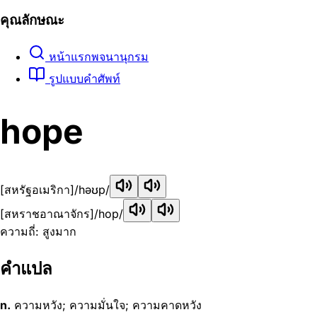
คุณลักษณะ
หน้าแรกพจนานุกรม
รูปแบบคำศัพท์
hope
[สหรัฐอเมริกา]
/həʊp/
[สหราชอาณาจักร]
/hop/
ความถี่: สูงมาก
คำแปล
n.
ความหวัง; ความมั่นใจ; ความคาดหวัง