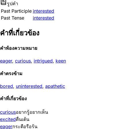
รูปคำ
Past Participle
interested
Past Tense
interested
คำที่เกี่ยวข้อง
คำพ้องความหมาย
eager
,
curious
,
intrigued
,
keen
คำตรงข้าม
bored
,
uninterested
,
apathetic
คำที่เกี่ยวข้อง
curious
อยากรู้อยากเห็น
excited
ตื่นเต้น
eager
กระตือรือร้น