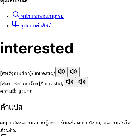
คุณลักษณะ
หน้าแรกพจนานุกรม
รูปแบบคำศัพท์
interested
[สหรัฐอเมริกา]
/ˈɪntrəstɪd/
[สหราชอาณาจักร]
/ˈɪntrəstɪd/
ความถี่: สูงมาก
คำแปล
adj.
แสดงความอยากรู้อยากเห็นหรือความกังวล, มีความสนใจ
ส่วนตัว.