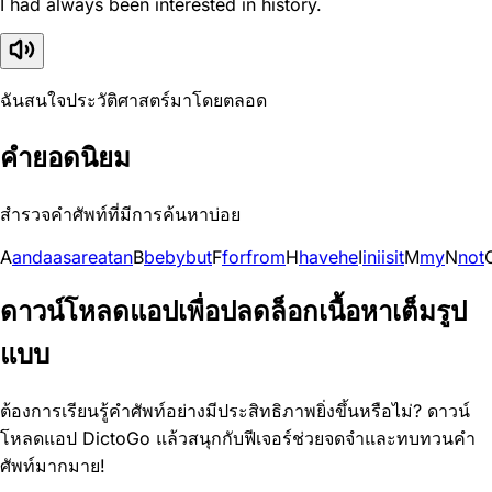
I had always been interested in history.
ฉันสนใจประวัติศาสตร์มาโดยตลอด
คำยอดนิยม
สำรวจคำศัพท์ที่มีการค้นหาบ่อย
A
and
a
as
are
at
an
B
be
by
but
F
for
from
H
have
he
I
in
i
is
it
M
my
N
not
ดาวน์โหลดแอปเพื่อปลดล็อกเนื้อหาเต็มรูป
แบบ
ต้องการเรียนรู้คำศัพท์อย่างมีประสิทธิภาพยิ่งขึ้นหรือไม่? ดาวน์
โหลดแอป DictoGo แล้วสนุกกับฟีเจอร์ช่วยจดจำและทบทวนคำ
ศัพท์มากมาย!