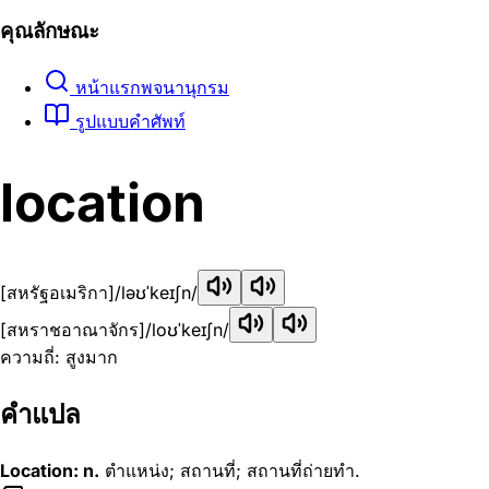
คุณลักษณะ
หน้าแรกพจนานุกรม
รูปแบบคำศัพท์
location
[สหรัฐอเมริกา]
/ləʊˈkeɪʃn/
[สหราชอาณาจักร]
/loʊˈkeɪʃn/
ความถี่: สูงมาก
คำแปล
Location: n.
ตำแหน่ง; สถานที่; สถานที่ถ่ายทำ.