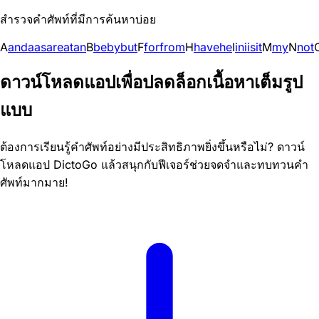
สำรวจคำศัพท์ที่มีการค้นหาบ่อย
A
and
a
as
are
at
an
B
be
by
but
F
for
from
H
have
he
I
in
i
is
it
M
my
N
not
ดาวน์โหลดแอปเพื่อปลดล็อกเนื้อหาเต็มรูป
แบบ
ต้องการเรียนรู้คำศัพท์อย่างมีประสิทธิภาพยิ่งขึ้นหรือไม่? ดาวน์
โหลดแอป DictoGo แล้วสนุกกับฟีเจอร์ช่วยจดจำและทบทวนคำ
ศัพท์มากมาย!