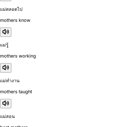
แม่ตลอดไป
mothers know
แม่รู้
mothers working
แม่ทำงาน
mothers taught
แม่สอน