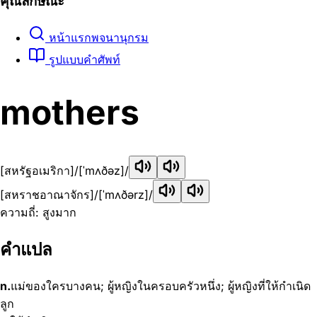
คุณลักษณะ
หน้าแรกพจนานุกรม
รูปแบบคำศัพท์
mothers
[สหรัฐอเมริกา]
/[ˈmʌðəz]/
[สหราชอาณาจักร]
/[ˈmʌðərz]/
ความถี่: สูงมาก
คำแปล
n.
แม่ของใครบางคน; ผู้หญิงในครอบครัวหนึ่ง; ผู้หญิงที่ให้กำเนิด
ลูก