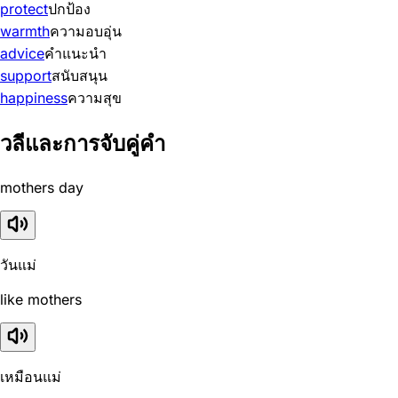
protect
ปกป้อง
warmth
ความอบอุ่น
advice
คำแนะนำ
support
สนับสนุน
happiness
ความสุข
วลีและการจับคู่คำ
mothers day
วันแม่
like mothers
เหมือนแม่