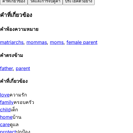
คำที่เกี่ยวข้อง
วลีและการจับคู่คำ
ประโยคตัวอย่าง
คำที่เกี่ยวข้อง
คำพ้องความหมาย
matriarchs
,
mommas
,
moms
,
female parent
คำตรงข้าม
father
,
parent
คำที่เกี่ยวข้อง
love
ความรัก
family
ครอบครัว
child
เด็ก
home
บ้าน
care
ดูแล
protect
ปกป้อง