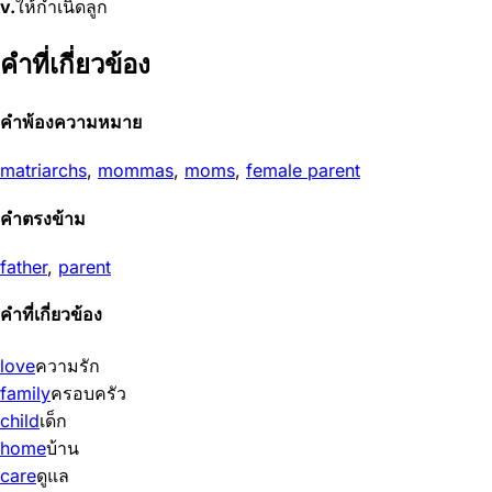
v.
ให้กำเนิดลูก
คำที่เกี่ยวข้อง
คำพ้องความหมาย
matriarchs
,
mommas
,
moms
,
female parent
คำตรงข้าม
father
,
parent
คำที่เกี่ยวข้อง
love
ความรัก
family
ครอบครัว
child
เด็ก
home
บ้าน
care
ดูแล