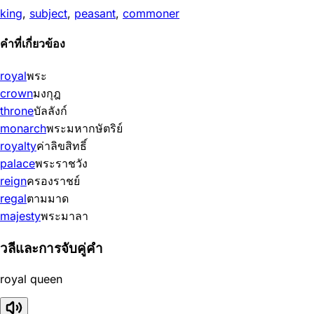
king
,
subject
,
peasant
,
commoner
คำที่เกี่ยวข้อง
royal
พระ
crown
มงกุฎ
throne
บัลลังก์
monarch
พระมหากษัตริย์
royalty
ค่าลิขสิทธิ์
palace
พระราชวัง
reign
ครองราชย์
regal
ตามมาด
majesty
พระมาลา
วลีและการจับคู่คำ
royal queen