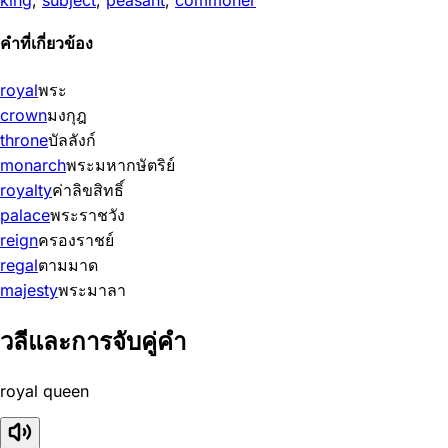
คำที่เกี่ยวข้อง
royal
พระ
crown
มงกุฎ
throne
บัลลังก์
monarch
พระมหากษัตริย์
royalty
ค่าลิขสิทธิ์
palace
พระราชวัง
reign
ครองราชย์
regal
ตามมาด
majesty
พระมาลา
วลีและการจับคู่คำ
royal queen