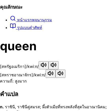
คุณลักษณะ
หน้าแรกพจนานุกรม
รูปแบบคำศัพท์
queen
[สหรัฐอเมริกา]
/kwiːn/
[สหราชอาณาจักร]
/kwiːn/
ความถี่: สูงมาก
คำแปล
n.
ราชินี, ราชินีคู่สมรส; ผึ้งตัวเมียที่ทรงพลังที่สุดในอาณานิคม;