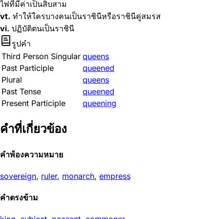
ไพ่ที่มีค่าเป็นสิบสาม
vt.
ทำให้ใครบางคนเป็นราชินีหรือราชินีคู่สมรส
vi.
ปฏิบัติตนเป็นราชินี
รูปคำ
Third Person Singular
queens
Past Participle
queened
Plural
queens
Past Tense
queened
Present Participle
queening
คำที่เกี่ยวข้อง
คำพ้องความหมาย
sovereign
,
ruler
,
monarch
,
empress
คำตรงข้าม
king
,
subject
,
peasant
,
commoner