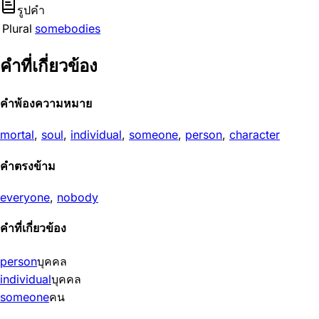
รูปคำ
Plural
somebodies
คำที่เกี่ยวข้อง
คำพ้องความหมาย
mortal
,
soul
,
individual
,
someone
,
person
,
character
คำตรงข้าม
everyone
,
nobody
คำที่เกี่ยวข้อง
person
บุคคล
individual
บุคคล
someone
คน