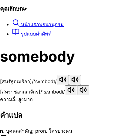
คุณลักษณะ
หน้าแรกพจนานุกรม
รูปแบบคำศัพท์
somebody
[สหรัฐอเมริกา]
/'sʌmbədɪ/
[สหราชอาณาจักร]
/'sʌmbədi/
ความถี่: สูงมาก
คำแปล
n.
บุคคลสำคัญ; pron. ใครบางคน