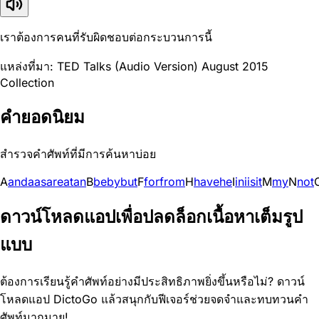
เราต้องการคนที่รับผิดชอบต่อกระบวนการนี้
แหล่งที่มา: TED Talks (Audio Version) August 2015
Collection
คำยอดนิยม
สำรวจคำศัพท์ที่มีการค้นหาบ่อย
A
and
a
as
are
at
an
B
be
by
but
F
for
from
H
have
he
I
in
i
is
it
M
my
N
not
ดาวน์โหลดแอปเพื่อปลดล็อกเนื้อหาเต็มรูป
แบบ
ต้องการเรียนรู้คำศัพท์อย่างมีประสิทธิภาพยิ่งขึ้นหรือไม่? ดาวน์
โหลดแอป DictoGo แล้วสนุกกับฟีเจอร์ช่วยจดจำและทบทวนคำ
ศัพท์มากมาย!