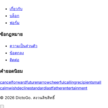
เกี่ยวกับ
บล็อก
ฟอรั่ม
ข้อกฎหมาย
ความเป็นส่วนตัว
ข้อตกลง
ติดต่อ
คำยอดนิยม
cancel
forward
future
narrow
cheerful
calling
recipient
small
calm
wish
decline
standard
last
father
entertainment
© 2026 DictoGo. สงวนลิขสิทธิ์