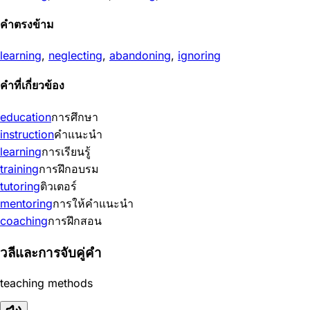
คำตรงข้าม
learning
,
neglecting
,
abandoning
,
ignoring
คำที่เกี่ยวข้อง
education
การศึกษา
instruction
คำแนะนำ
learning
การเรียนรู้
training
การฝึกอบรม
tutoring
ติวเตอร์
mentoring
การให้คำแนะนำ
coaching
การฝึกสอน
วลีและการจับคู่คำ
teaching methods