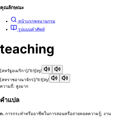
คุณลักษณะ
หน้าแรกพจนานุกรม
รูปแบบคำศัพท์
teaching
[สหรัฐอเมริกา]
/ˈtiːtʃɪŋ/
[สหราชอาณาจักร]
/ˈtiːtʃɪŋ/
ความถี่: สูงมาก
คำแปล
n.
การกระทำหรืออาชีพในการสอนหรือถ่ายทอดความรู้; งาน