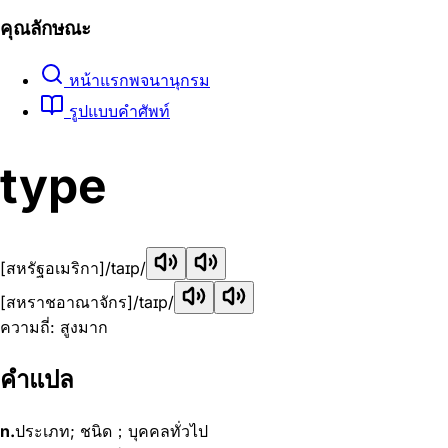
คุณลักษณะ
หน้าแรกพจนานุกรม
รูปแบบคำศัพท์
type
[สหรัฐอเมริกา]
/taɪp/
[สหราชอาณาจักร]
/taɪp/
ความถี่: สูงมาก
คำแปล
n.
ประเภท; ชนิด；บุคคลทั่วไป