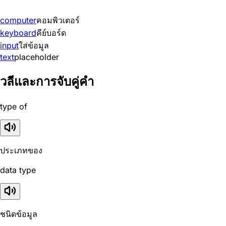
computer
คอมพิวเตอร์
keyboard
คีย์บอร์ด
input
ใส่ข้อมูล
text
placeholder
วลีและการจับคู่คำ
type of
ประเภทของ
data type
ชนิดข้อมูล