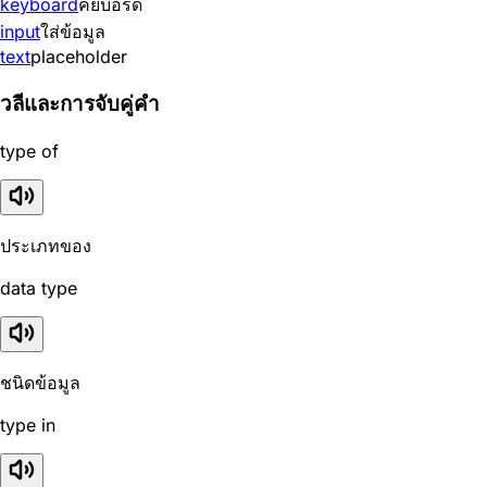
keyboard
คีย์บอร์ด
input
ใส่ข้อมูล
text
placeholder
วลีและการจับคู่คำ
type of
ประเภทของ
data type
ชนิดข้อมูล
type in