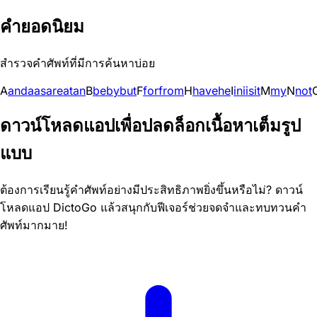
คำยอดนิยม
สำรวจคำศัพท์ที่มีการค้นหาบ่อย
A
and
a
as
are
at
an
B
be
by
but
F
for
from
H
have
he
I
in
i
is
it
M
my
N
not
ดาวน์โหลดแอปเพื่อปลดล็อกเนื้อหาเต็มรูป
แบบ
ต้องการเรียนรู้คำศัพท์อย่างมีประสิทธิภาพยิ่งขึ้นหรือไม่? ดาวน์
โหลดแอป DictoGo แล้วสนุกกับฟีเจอร์ช่วยจดจำและทบทวนคำ
ศัพท์มากมาย!