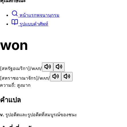
คุณลักษณะ
หน้าแรกพจนานุกรม
รูปแบบคำศัพท์
won
[สหรัฐอเมริกา]
/wʌn/
[สหราชอาณาจักร]
/wʌn/
ความถี่: สูงมาก
คำแปล
v.
รูปอดีตและรูปอดีตที่สมบูรณ์ของชนะ