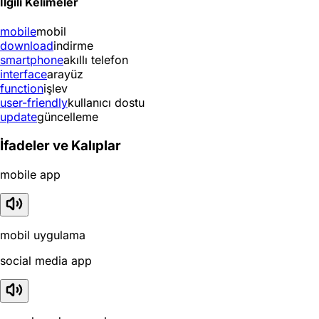
İlgili Kelimeler
mobile
mobil
download
indirme
smartphone
akıllı telefon
interface
arayüz
function
işlev
user-friendly
kullanıcı dostu
update
güncelleme
İfadeler ve Kalıplar
mobile app
mobil uygulama
social media app