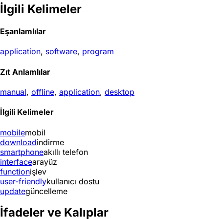
İlgili Kelimeler
Eşanlamlılar
application
,
software
,
program
Zıt Anlamlılar
manual
,
offline
,
application
,
desktop
İlgili Kelimeler
mobile
mobil
download
indirme
smartphone
akıllı telefon
interface
arayüz
function
işlev
user-friendly
kullanıcı dostu
update
güncelleme
İfadeler ve Kalıplar