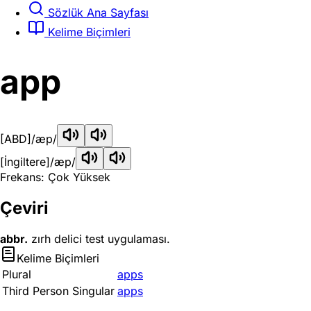
Sözlük Ana Sayfası
Kelime Biçimleri
app
[ABD]
/æp/
[İngiltere]
/æp/
Frekans: Çok Yüksek
Çeviri
abbr.
zırh delici test uygulaması.
Kelime Biçimleri
Plural
apps
Third Person Singular
apps