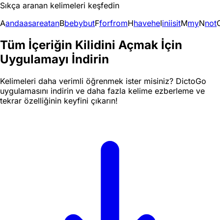
Sıkça aranan kelimeleri keşfedin
A
and
a
as
are
at
an
B
be
by
but
F
for
from
H
have
he
I
in
i
is
it
M
my
N
not
Tüm İçeriğin Kilidini Açmak İçin
Uygulamayı İndirin
Kelimeleri daha verimli öğrenmek ister misiniz? DictoGo
uygulamasını indirin ve daha fazla kelime ezberleme ve
tekrar özelliğinin keyfini çıkarın!