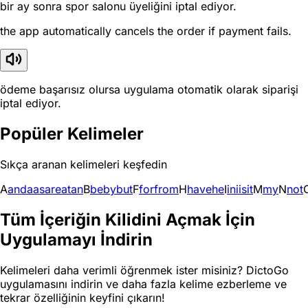
bir ay sonra spor salonu üyeliğini iptal ediyor.
the app automatically cancels the order if payment fails.
ödeme başarısız olursa uygulama otomatik olarak siparişi
iptal ediyor.
Popüler Kelimeler
Sıkça aranan kelimeleri keşfedin
A
and
a
as
are
at
an
B
be
by
but
F
for
from
H
have
he
I
in
i
is
it
M
my
N
not
Tüm İçeriğin Kilidini Açmak İçin
Uygulamayı İndirin
Kelimeleri daha verimli öğrenmek ister misiniz? DictoGo
uygulamasını indirin ve daha fazla kelime ezberleme ve
tekrar özelliğinin keyfini çıkarın!