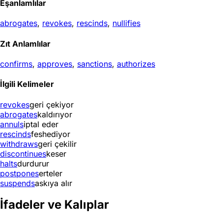
Eşanlamlılar
abrogates
,
revokes
,
rescinds
,
nullifies
Zıt Anlamlılar
confirms
,
approves
,
sanctions
,
authorizes
İlgili Kelimeler
revokes
geri çekiyor
abrogates
kaldırıyor
annuls
iptal eder
rescinds
feshediyor
withdraws
geri çekilir
discontinues
keser
halts
durdurur
postpones
erteler
suspends
askıya alır
İfadeler ve Kalıplar