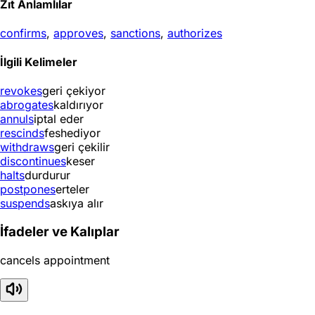
Zıt Anlamlılar
confirms
,
approves
,
sanctions
,
authorizes
İlgili Kelimeler
revokes
geri çekiyor
abrogates
kaldırıyor
annuls
iptal eder
rescinds
feshediyor
withdraws
geri çekilir
discontinues
keser
halts
durdurur
postpones
erteler
suspends
askıya alır
İfadeler ve Kalıplar
cancels appointment