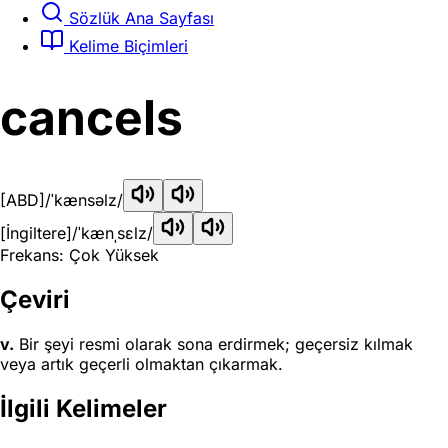
Sözlük Ana Sayfası
Kelime Biçimleri
cancels
[ABD]
/ˈkænsəlz/
[İngiltere]
/ˈkænˌsɛlz/
Frekans: Çok Yüksek
Çeviri
v.
Bir şeyi resmi olarak sona erdirmek; geçersiz kılmak
veya artık geçerli olmaktan çıkarmak.
İlgili Kelimeler