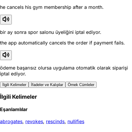
he cancels his gym membership after a month.
bir ay sonra spor salonu üyeliğini iptal ediyor.
the app automatically cancels the order if payment fails.
ödeme başarısız olursa uygulama otomatik olarak siparişi
iptal ediyor.
İlgili Kelimeler
İfadeler ve Kalıplar
Örnek Cümleler
İlgili Kelimeler
Eşanlamlılar
abrogates
,
revokes
,
rescinds
,
nullifies