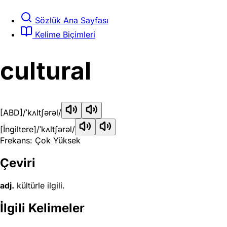
Sözlük Ana Sayfası
Kelime Biçimleri
cultural
[ABD]
/ˈkʌltʃərəl/
[İngiltere]
/ˈkʌltʃərəl/
Frekans: Çok Yüksek
Çeviri
adj.
kültürle ilgili.
İlgili Kelimeler