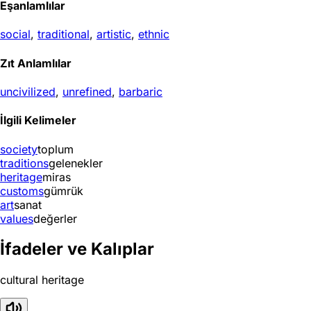
Eşanlamlılar
social
,
traditional
,
artistic
,
ethnic
Zıt Anlamlılar
uncivilized
,
unrefined
,
barbaric
İlgili Kelimeler
society
toplum
traditions
gelenekler
heritage
miras
customs
gümrük
art
sanat
values
değerler
İfadeler ve Kalıplar
cultural heritage