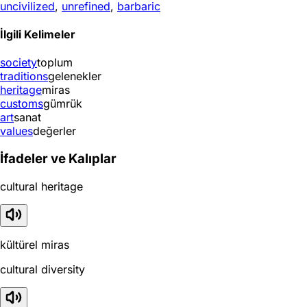
uncivilized
,
unrefined
,
barbaric
İlgili Kelimeler
society
toplum
traditions
gelenekler
heritage
miras
customs
gümrük
art
sanat
values
değerler
İfadeler ve Kalıplar
cultural heritage
kültürel miras
cultural diversity