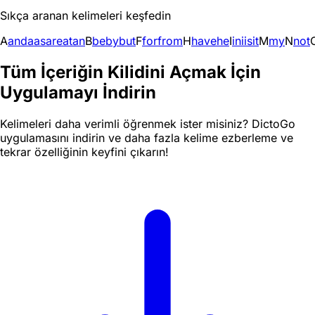
Sıkça aranan kelimeleri keşfedin
A
and
a
as
are
at
an
B
be
by
but
F
for
from
H
have
he
I
in
i
is
it
M
my
N
not
Tüm İçeriğin Kilidini Açmak İçin
Uygulamayı İndirin
Kelimeleri daha verimli öğrenmek ister misiniz? DictoGo
uygulamasını indirin ve daha fazla kelime ezberleme ve
tekrar özelliğinin keyfini çıkarın!