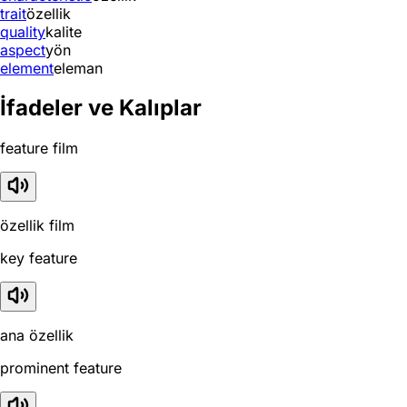
trait
özellik
quality
kalite
aspect
yön
element
eleman
İfadeler ve Kalıplar
feature film
özellik film
key feature
ana özellik
prominent feature