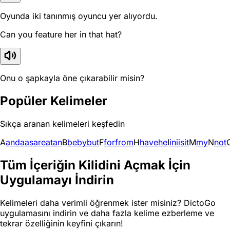
Oyunda iki tanınmış oyuncu yer alıyordu.
Can you feature her in that hat?
Onu o şapkayla öne çıkarabilir misin?
Popüler Kelimeler
Sıkça aranan kelimeleri keşfedin
A
and
a
as
are
at
an
B
be
by
but
F
for
from
H
have
he
I
in
i
is
it
M
my
N
not
Tüm İçeriğin Kilidini Açmak İçin
Uygulamayı İndirin
Kelimeleri daha verimli öğrenmek ister misiniz? DictoGo
uygulamasını indirin ve daha fazla kelime ezberleme ve
tekrar özelliğinin keyfini çıkarın!