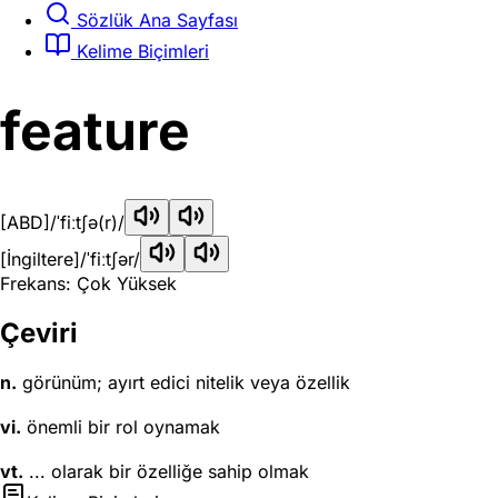
Sözlük Ana Sayfası
Kelime Biçimleri
feature
[ABD]
/ˈfiːtʃə(r)/
[İngiltere]
/ˈfiːtʃər/
Frekans: Çok Yüksek
Çeviri
n.
görünüm; ayırt edici nitelik veya özellik
vi.
önemli bir rol oynamak
vt.
... olarak bir özelliğe sahip olmak