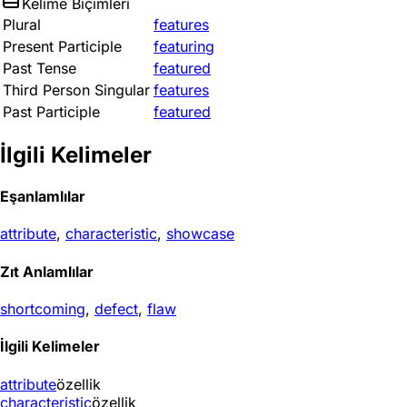
Kelime Biçimleri
Plural
features
Present Participle
featuring
Past Tense
featured
Third Person Singular
features
Past Participle
featured
İlgili Kelimeler
Eşanlamlılar
attribute
,
characteristic
,
showcase
Zıt Anlamlılar
shortcoming
,
defect
,
flaw
İlgili Kelimeler
attribute
özellik
characteristic
özellik