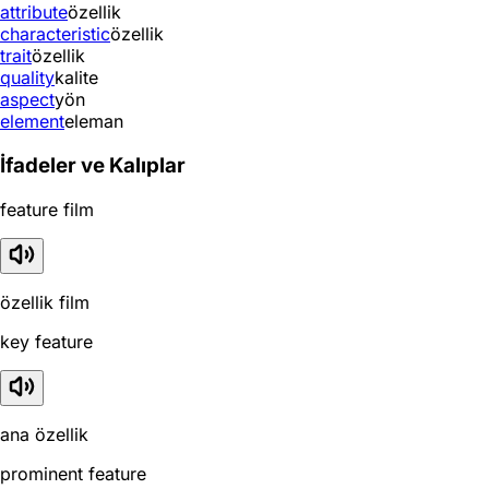
attribute
özellik
characteristic
özellik
trait
özellik
quality
kalite
aspect
yön
element
eleman
İfadeler ve Kalıplar
feature film
özellik film
key feature
ana özellik
prominent feature