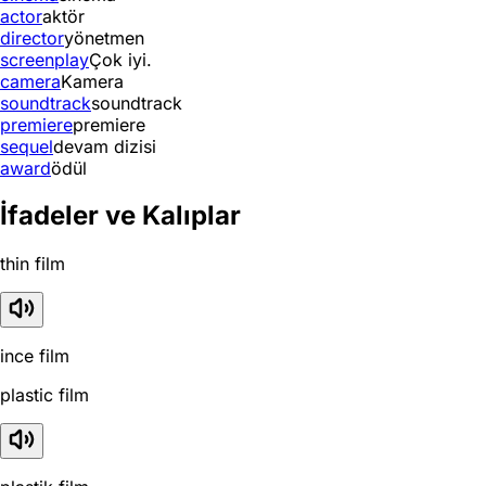
actor
aktör
director
yönetmen
screenplay
Çok iyi.
camera
Kamera
soundtrack
soundtrack
premiere
premiere
sequel
devam dizisi
award
ödül
İfadeler ve Kalıplar
thin film
ince film
plastic film