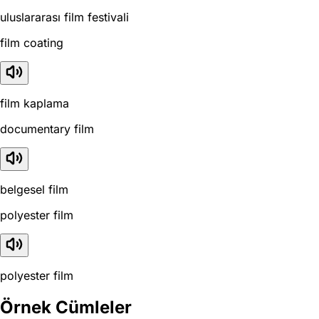
uluslararası film festivali
film coating
film kaplama
documentary film
belgesel film
polyester film
polyester film
Örnek Cümleler