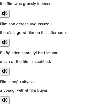
the film was grossly indecent.
Film son derece uygunsuzdu.
there's a good film on this afternoon.
Bu öğleden sonra iyi bir film var.
much of the film is subtitled.
Filmin çoğu altyazılı.
a young, with-it film buyer.