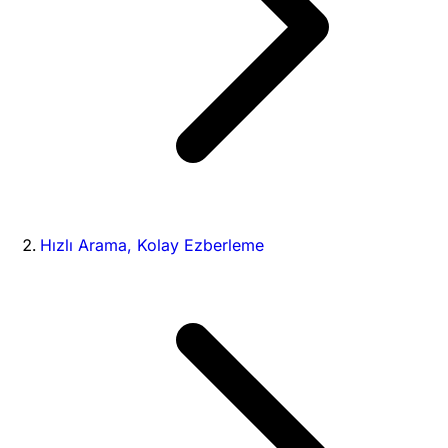
Hızlı Arama, Kolay Ezberleme