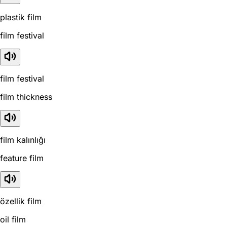
plastik film
film festival
film festival
film thickness
film kalınlığı
feature film
özellik film
oil film