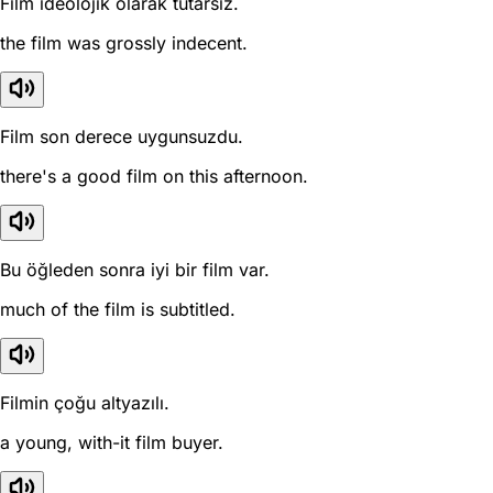
Film ideolojik olarak tutarsız.
the film was grossly indecent.
Film son derece uygunsuzdu.
there's a good film on this afternoon.
Bu öğleden sonra iyi bir film var.
much of the film is subtitled.
Filmin çoğu altyazılı.
a young, with-it film buyer.