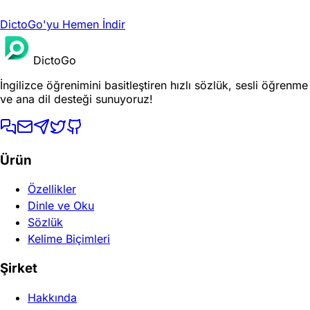
DictoGo'yu Hemen İndir
DictoGo
İngilizce öğrenimini basitleştiren hızlı sözlük, sesli öğrenme
ve ana dil desteği sunuyoruz!
Ürün
Özellikler
Dinle ve Oku
Sözlük
Kelime Biçimleri
Şirket
Hakkında