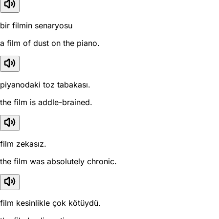
bir filmin senaryosu
a film of dust on the piano.
piyanodaki toz tabakası.
the film is addle-brained.
film zekasız.
the film was absolutely chronic.
film kesinlikle çok kötüydü.