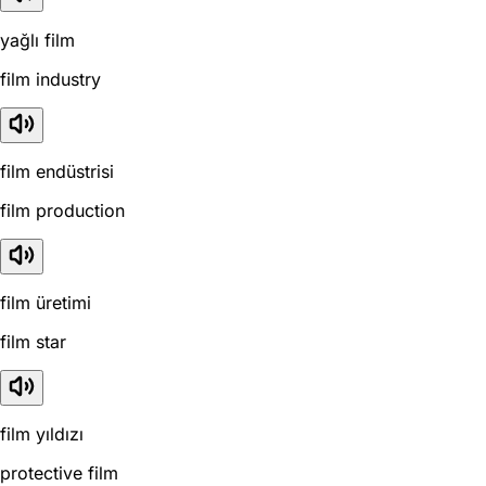
yağlı film
film industry
film endüstrisi
film production
film üretimi
film star
film yıldızı
protective film