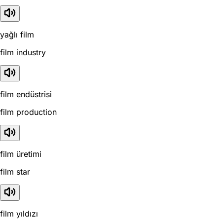
yağlı film
film industry
film endüstrisi
film production
film üretimi
film star
film yıldızı