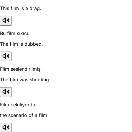
This film is a drag.
Bu film sıkıcı.
The film is dubbed.
Film seslendirilmiş.
The film was shooting.
Film çekiliyordu.
the scenario of a film