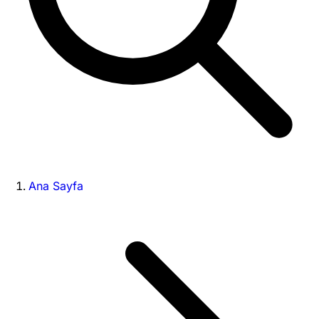
Ana Sayfa