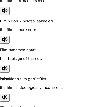
the film's climactic scenes.
filmin doruk noktası sahneleri.
the film is pure corn.
Film tamamen abartı.
film footage of the riot.
iştişakların film görüntüleri.
the film is ideologically incoherent.