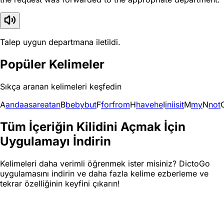
Talep uygun departmana iletildi.
Popüler Kelimeler
Sıkça aranan kelimeleri keşfedin
A
and
a
as
are
at
an
B
be
by
but
F
for
from
H
have
he
I
in
i
is
it
M
my
N
not
Tüm İçeriğin Kilidini Açmak İçin
Uygulamayı İndirin
Kelimeleri daha verimli öğrenmek ister misiniz? DictoGo
uygulamasını indirin ve daha fazla kelime ezberleme ve
tekrar özelliğinin keyfini çıkarın!