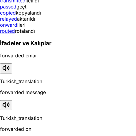
transmitted
iletildi
passed
geçti
copied
kopyalandı
relayed
aktarıldı
onward
ileri
routed
rotalandı
İfadeler ve Kalıplar
forwarded email
Turkish_translation
forwarded message
Turkish_translation
forwarded on