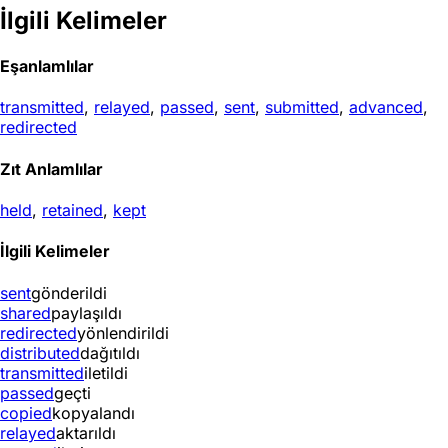
İlgili Kelimeler
Eşanlamlılar
transmitted
,
relayed
,
passed
,
sent
,
submitted
,
advanced
,
redirected
Zıt Anlamlılar
held
,
retained
,
kept
İlgili Kelimeler
sent
gönderildi
shared
paylaşıldı
redirected
yönlendirildi
distributed
dağıtıldı
transmitted
iletildi
passed
geçti
copied
kopyalandı
relayed
aktarıldı