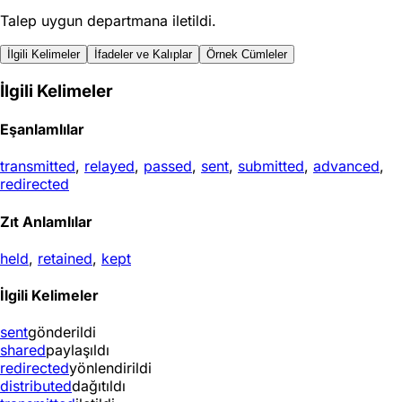
Talep uygun departmana iletildi.
İlgili Kelimeler
İfadeler ve Kalıplar
Örnek Cümleler
İlgili Kelimeler
Eşanlamlılar
transmitted
,
relayed
,
passed
,
sent
,
submitted
,
advanced
,
redirected
Zıt Anlamlılar
held
,
retained
,
kept
İlgili Kelimeler
sent
gönderildi
shared
paylaşıldı
redirected
yönlendirildi
distributed
dağıtıldı