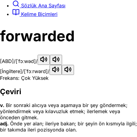
Sözlük Ana Sayfası
Kelime Biçimleri
forwarded
[ABD]
/[ˈfɔːwəd]/
[İngiltere]
/[ˈfɔːrwərd]/
Frekans: Çok Yüksek
Çeviri
v.
Bir sonraki alıcıya veya aşamaya bir şey göndermek;
yönlendirmek veya kılavuzluk etmek; ilerlemek veya
önceden gitmek.
adj.
Önde yer alan; ileriye bakan; bir şeyin ön kısmıyla ilgili;
bir takımda ileri pozisyonda olan.