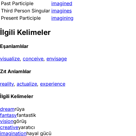
Past Participle
imagined
Third Person Singular
imagines
Present Participle
imagining
İlgili Kelimeler
Eşanlamlılar
visualize
,
conceive
,
envisage
Zıt Anlamlılar
reality
,
actualize
,
experience
İlgili Kelimeler
dream
rüya
fantasy
fantastik
vision
görüş
creative
yaratıcı
imagination
hayal gücü