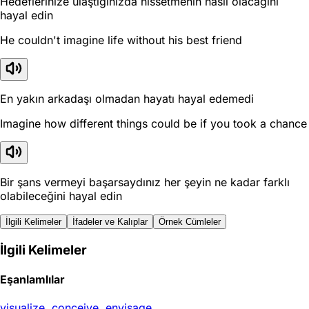
Hedeflerinize ulaştığınızda hissetmenin nasıl olacağını
hayal edin
He couldn't imagine life without his best friend
En yakın arkadaşı olmadan hayatı hayal edemedi
Imagine how different things could be if you took a chance
Bir şans vermeyi başarsaydınız her şeyin ne kadar farklı
olabileceğini hayal edin
İlgili Kelimeler
İfadeler ve Kalıplar
Örnek Cümleler
İlgili Kelimeler
Eşanlamlılar
visualize
,
conceive
,
envisage