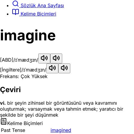
Sözlük Ana Sayfası
Kelime Biçimleri
imagine
[ABD]
/ɪˈmædʒɪn/
[İngiltere]
/ɪˈmædʒɪn/
Frekans: Çok Yüksek
Çeviri
vi.
bir şeyin zihinsel bir görüntüsünü veya kavramını
oluşturmak; varsaymak veya tahmin etmek; yaratıcı bir
şekilde bir şeyi düşünmek
Kelime Biçimleri
Past Tense
imagined