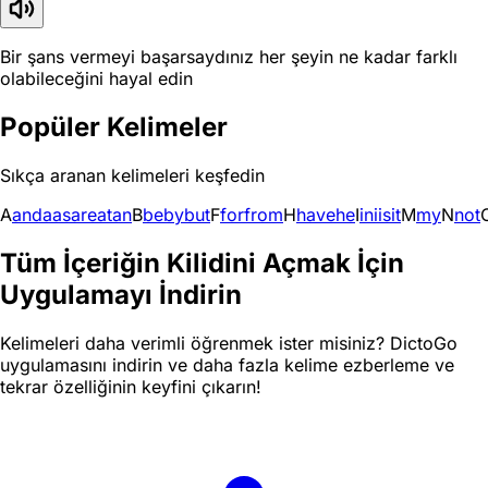
Bir şans vermeyi başarsaydınız her şeyin ne kadar farklı
olabileceğini hayal edin
Popüler Kelimeler
Sıkça aranan kelimeleri keşfedin
A
and
a
as
are
at
an
B
be
by
but
F
for
from
H
have
he
I
in
i
is
it
M
my
N
not
Tüm İçeriğin Kilidini Açmak İçin
Uygulamayı İndirin
Kelimeleri daha verimli öğrenmek ister misiniz? DictoGo
uygulamasını indirin ve daha fazla kelime ezberleme ve
tekrar özelliğinin keyfini çıkarın!