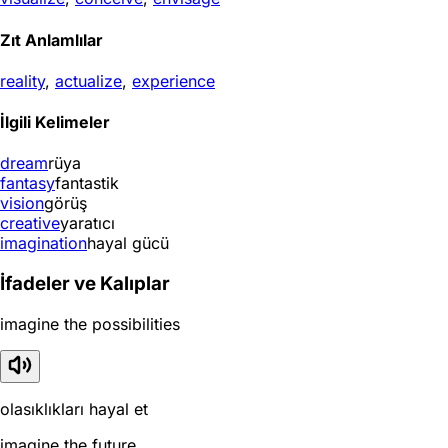
Zıt Anlamlılar
reality
,
actualize
,
experience
İlgili Kelimeler
dream
rüya
fantasy
fantastik
vision
görüş
creative
yaratıcı
imagination
hayal gücü
İfadeler ve Kalıplar
imagine the possibilities
olasıklıkları hayal et
imagine the future