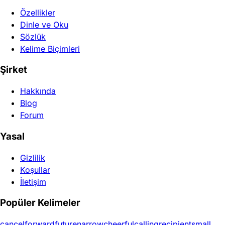
Özellikler
Dinle ve Oku
Sözlük
Kelime Biçimleri
Şirket
Hakkında
Blog
Forum
Yasal
Gizlilik
Koşullar
İletişim
Popüler Kelimeler
cancel
forward
future
narrow
cheerful
calling
recipient
small