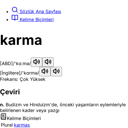
Sözlük Ana Sayfası
Kelime Biçimleri
karma
[ABD]
/'kɑːmə/
[İngiltere]
/'kɑrmə/
Frekans: Çok Yüksek
Çeviri
n.
Budizm ve Hinduizm'de, önceki yaşamların eylemleriyle
belirlenen kader veya yazgı
Kelime Biçimleri
Plural
karmas