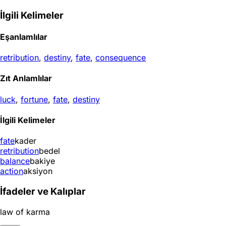
İlgili Kelimeler
Eşanlamlılar
retribution
,
destiny
,
fate
,
consequence
Zıt Anlamlılar
luck
,
fortune
,
fate
,
destiny
İlgili Kelimeler
fate
kader
retribution
bedel
balance
bakiye
action
aksiyon
İfadeler ve Kalıplar
law of karma