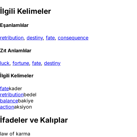
İlgili Kelimeler
Eşanlamlılar
retribution
,
destiny
,
fate
,
consequence
Zıt Anlamlılar
luck
,
fortune
,
fate
,
destiny
İlgili Kelimeler
fate
kader
retribution
bedel
balance
bakiye
action
aksiyon
İfadeler ve Kalıplar
law of karma