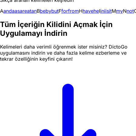
Sıkça aranan kelimeleri keşfedin
A
and
a
as
are
at
an
B
be
by
but
F
for
from
H
have
he
I
in
i
is
it
M
my
N
not
Tüm İçeriğin Kilidini Açmak İçin
Uygulamayı İndirin
Kelimeleri daha verimli öğrenmek ister misiniz? DictoGo
uygulamasını indirin ve daha fazla kelime ezberleme ve
tekrar özelliğinin keyfini çıkarın!