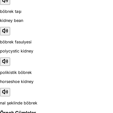
böbrek taşı
kidney bean
böbrek fasulyesi
polycystic kidney
polikistik böbrek
horseshoe kidney
nal şeklinde böbrek
Örnek Cümleler