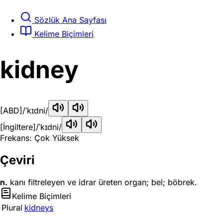
Sözlük Ana Sayfası
Kelime Biçimleri
kidney
[ABD]
/ˈkɪdni/
[İngiltere]
/ˈkɪdni/
Frekans: Çok Yüksek
Çeviri
n.
kanı filtreleyen ve idrar üreten organ; bel; böbrek.
Kelime Biçimleri
Plural
kidneys