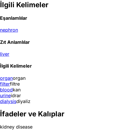
İlgili Kelimeler
Eşanlamlılar
nephron
Zıt Anlamlılar
liver
İlgili Kelimeler
organ
organ
filter
filtre
blood
kan
urine
idrar
dialysis
diyaliz
İfadeler ve Kalıplar
kidney disease