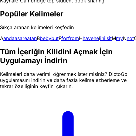
Kaynak: Cambridge top student book sharing
Popüler Kelimeler
Sıkça aranan kelimeleri keşfedin
A
and
a
as
are
at
an
B
be
by
but
F
for
from
H
have
he
I
in
i
is
it
M
my
N
not
Tüm İçeriğin Kilidini Açmak İçin
Uygulamayı İndirin
Kelimeleri daha verimli öğrenmek ister misiniz? DictoGo
uygulamasını indirin ve daha fazla kelime ezberleme ve
tekrar özelliğinin keyfini çıkarın!