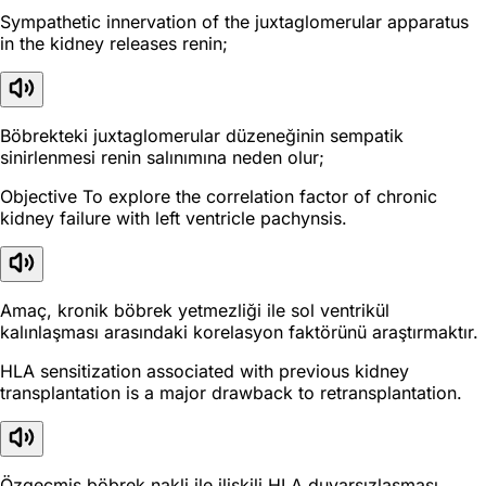
Sympathetic innervation of the juxtaglomerular apparatus
in the kidney releases renin;
Böbrekteki juxtaglomerular düzeneğinin sempatik
sinirlenmesi renin salınımına neden olur;
Objective To explore the correlation factor of chronic
kidney failure with left ventricle pachynsis.
Amaç, kronik böbrek yetmezliği ile sol ventrikül
kalınlaşması arasındaki korelasyon faktörünü araştırmaktır.
HLA sensitization associated with previous kidney
transplantation is a major drawback to retransplantation.
Özgeçmiş böbrek nakli ile ilişkili HLA duyarsızlaşması,