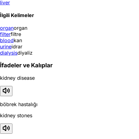
liver
İlgili Kelimeler
organ
organ
filter
filtre
blood
kan
urine
idrar
dialysis
diyaliz
İfadeler ve Kalıplar
kidney disease
böbrek hastalığı
kidney stones