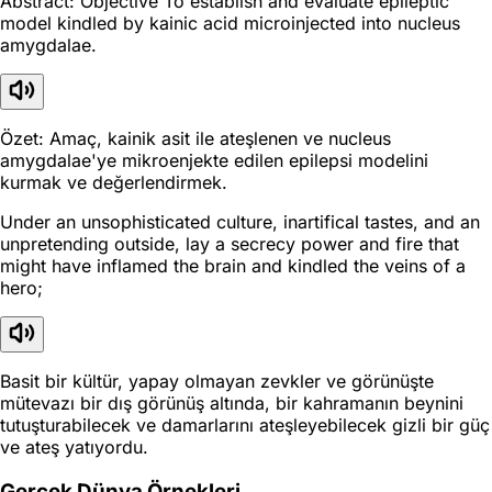
Abstract: Objective To establish and evaluate epileptic
model kindled by kainic acid microinjected into nucleus
amygdalae.
Özet: Amaç, kainik asit ile ateşlenen ve nucleus
amygdalae'ye mikroenjekte edilen epilepsi modelini
kurmak ve değerlendirmek.
Under an unsophisticated culture, inartifical tastes, and an
unpretending outside, lay a secrecy power and fire that
might have inflamed the brain and kindled the veins of a
hero;
Basit bir kültür, yapay olmayan zevkler ve görünüşte
mütevazı bir dış görünüş altında, bir kahramanın beynini
tutuşturabilecek ve damarlarını ateşleyebilecek gizli bir güç
ve ateş yatıyordu.
Gerçek Dünya Örnekleri