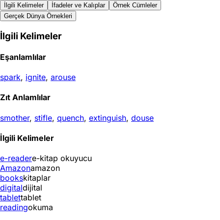
İlgili Kelimeler
İfadeler ve Kalıplar
Örnek Cümleler
Gerçek Dünya Örnekleri
İlgili Kelimeler
Eşanlamlılar
spark
,
ignite
,
arouse
Zıt Anlamlılar
smother
,
stifle
,
quench
,
extinguish
,
douse
İlgili Kelimeler
e-reader
e-kitap okuyucu
Amazon
amazon
books
kitaplar
digital
dijital
tablet
tablet
reading
okuma