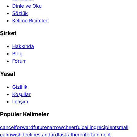
Dinle ve Oku
Sözlük
Kelime Biçimleri
Şirket
Hakkında
Blog
Forum
Yasal
Gizlilik
Koşullar
İletişim
Popüler Kelimeler
cancel
forward
future
narrow
cheerful
calling
recipient
small
calm
wish
decline
standard
last
father
entertainment