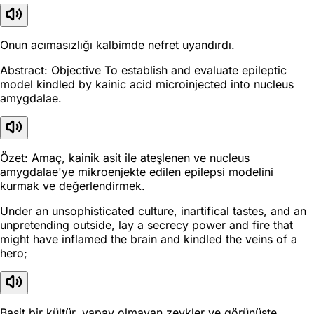
Onun acımasızlığı kalbimde nefret uyandırdı.
Abstract: Objective To establish and evaluate epileptic
model kindled by kainic acid microinjected into nucleus
amygdalae.
Özet: Amaç, kainik asit ile ateşlenen ve nucleus
amygdalae'ye mikroenjekte edilen epilepsi modelini
kurmak ve değerlendirmek.
Under an unsophisticated culture, inartifical tastes, and an
unpretending outside, lay a secrecy power and fire that
might have inflamed the brain and kindled the veins of a
hero;
Basit bir kültür, yapay olmayan zevkler ve görünüşte