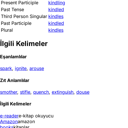
Present Participle
kindling
Past Tense
kindled
Third Person Singular
kindles
Past Participle
kindled
Plural
kindles
İlgili Kelimeler
Eşanlamlılar
spark
,
ignite
,
arouse
Zıt Anlamlılar
smother
,
stifle
,
quench
,
extinguish
,
douse
İlgili Kelimeler
e-reader
e-kitap okuyucu
Amazon
amazon
books
kitaplar