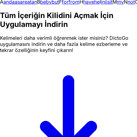
A
and
a
as
are
at
an
B
be
by
but
F
for
from
H
have
he
I
in
i
is
it
M
my
N
not
Tüm İçeriğin Kilidini Açmak İçin
Uygulamayı İndirin
Kelimeleri daha verimli öğrenmek ister misiniz? DictoGo
uygulamasını indirin ve daha fazla kelime ezberleme ve
tekrar özelliğinin keyfini çıkarın!