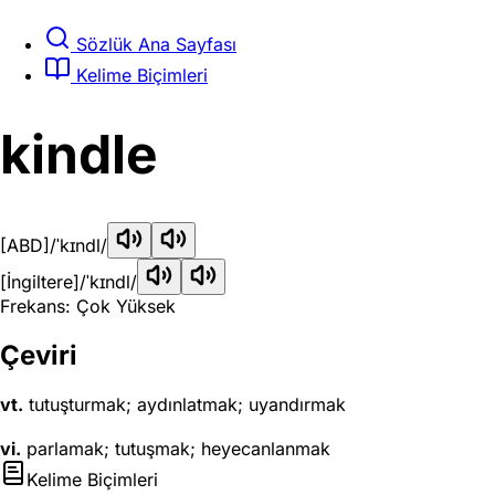
Sözlük Ana Sayfası
Kelime Biçimleri
kindle
[ABD]
/ˈkɪndl/
[İngiltere]
/ˈkɪndl/
Frekans: Çok Yüksek
Çeviri
vt.
tutuşturmak; aydınlatmak; uyandırmak
vi.
parlamak; tutuşmak; heyecanlanmak
Kelime Biçimleri