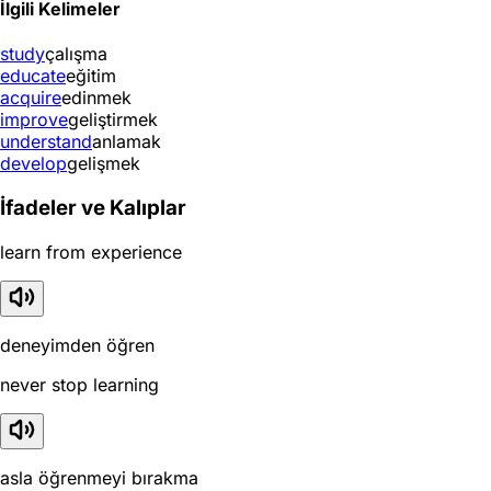
İlgili Kelimeler
study
çalışma
educate
eğitim
acquire
edinmek
improve
geliştirmek
understand
anlamak
develop
gelişmek
İfadeler ve Kalıplar
learn from experience
deneyimden öğren
never stop learning
asla öğrenmeyi bırakma