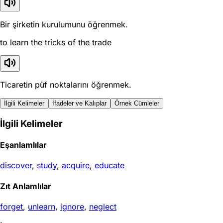
Bir şirketin kurulumunu öğrenmek.
to learn the tricks of the trade
Ticaretin püf noktalarını öğrenmek.
İlgili Kelimeler
İfadeler ve Kalıplar
Örnek Cümleler
İlgili Kelimeler
Eşanlamlılar
discover
,
study
,
acquire
,
educate
Zıt Anlamlılar
forget
,
unlearn
,
ignore
,
neglect