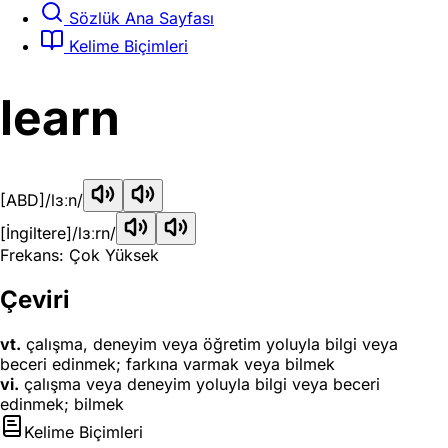
Sözlük Ana Sayfası
Kelime Biçimleri
learn
[ABD]
/lɜːn/
[İngiltere]
/lɜːrn/
Frekans: Çok Yüksek
Çeviri
vt.
çalışma, deneyim veya öğretim yoluyla bilgi veya
beceri edinmek; farkına varmak veya bilmek
vi.
çalışma veya deneyim yoluyla bilgi veya beceri
edinmek; bilmek
Kelime Biçimleri