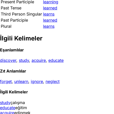
Present Participle
learning
Past Tense
learned
Third Person Singular
learns
Past Participle
learned
Plural
learns
İlgili Kelimeler
Eşanlamlılar
discover
,
study
,
acquire
,
educate
Zıt Anlamlılar
forget
,
unlearn
,
ignore
,
neglect
İlgili Kelimeler
study
çalışma
educate
eğitim
acquire
edinmek