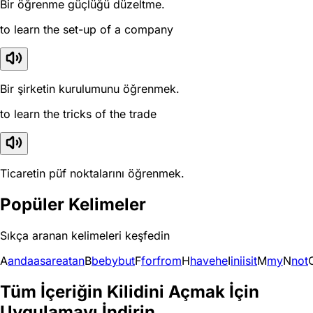
Bir öğrenme güçlüğü düzeltme.
to learn the set-up of a company
Bir şirketin kurulumunu öğrenmek.
to learn the tricks of the trade
Ticaretin püf noktalarını öğrenmek.
Popüler Kelimeler
Sıkça aranan kelimeleri keşfedin
A
and
a
as
are
at
an
B
be
by
but
F
for
from
H
have
he
I
in
i
is
it
M
my
N
not
Tüm İçeriğin Kilidini Açmak İçin
Uygulamayı İndirin