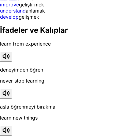
improve
geliştirmek
understand
anlamak
develop
gelişmek
İfadeler ve Kalıplar
learn from experience
deneyimden öğren
never stop learning
asla öğrenmeyi bırakma
learn new things