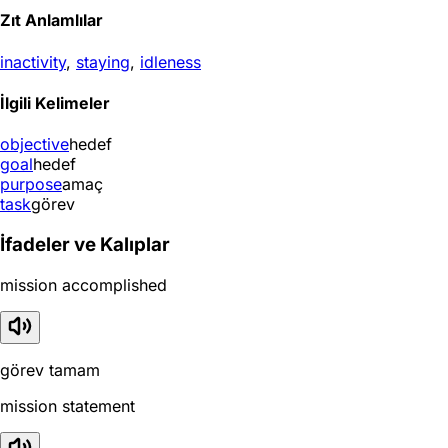
Zıt Anlamlılar
inactivity
,
staying
,
idleness
İlgili Kelimeler
objective
hedef
goal
hedef
purpose
amaç
task
görev
İfadeler ve Kalıplar
mission accomplished
görev tamam
mission statement