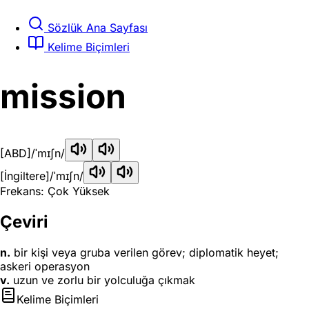
Sözlük Ana Sayfası
Kelime Biçimleri
mission
[ABD]
/ˈmɪʃn/
[İngiltere]
/ˈmɪʃn/
Frekans: Çok Yüksek
Çeviri
n.
bir kişi veya gruba verilen görev; diplomatik heyet;
askeri operasyon
v.
uzun ve zorlu bir yolculuğa çıkmak
Kelime Biçimleri