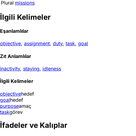
Plural
missions
İlgili Kelimeler
Eşanlamlılar
objective
,
assignment
,
duty
,
task
,
goal
Zıt Anlamlılar
inactivity
,
staying
,
idleness
İlgili Kelimeler
objective
hedef
goal
hedef
purpose
amaç
task
görev
İfadeler ve Kalıplar