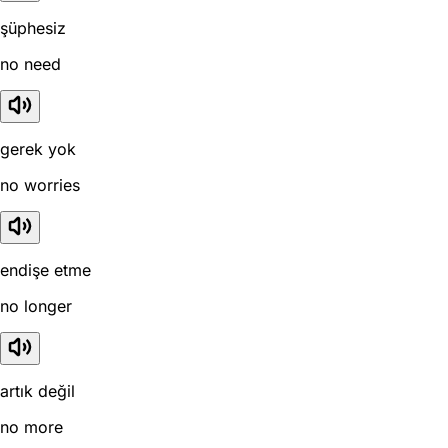
şüphesiz
no need
gerek yok
no worries
endişe etme
no longer
artık değil
no more