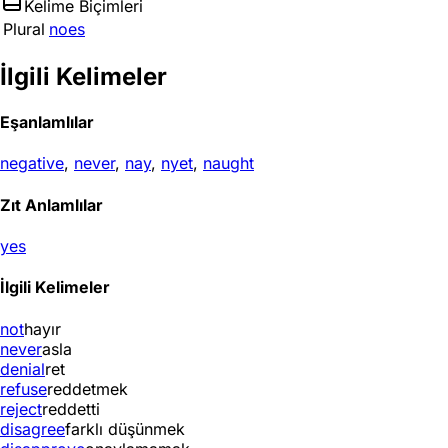
Kelime Biçimleri
Plural
noes
İlgili Kelimeler
Eşanlamlılar
negative
,
never
,
nay
,
nyet
,
naught
Zıt Anlamlılar
yes
İlgili Kelimeler
not
hayır
never
asla
denial
ret
refuse
reddetmek
reject
reddetti
disagree
farklı düşünmek