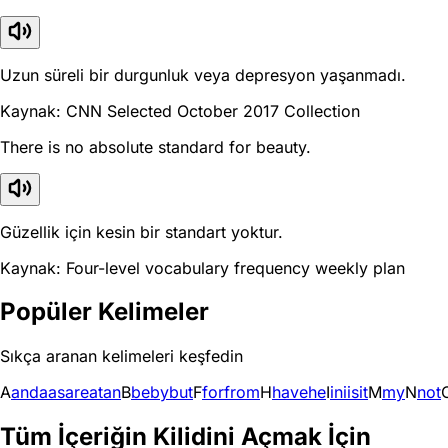
Uzun süreli bir durgunluk veya depresyon yaşanmadı.
Kaynak: CNN Selected October 2017 Collection
There is no absolute standard for beauty.
Güzellik için kesin bir standart yoktur.
Kaynak: Four-level vocabulary frequency weekly plan
Popüler Kelimeler
Sıkça aranan kelimeleri keşfedin
A
and
a
as
are
at
an
B
be
by
but
F
for
from
H
have
he
I
in
i
is
it
M
my
N
not
Tüm İçeriğin Kilidini Açmak İçin