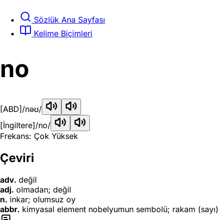
Sözlük Ana Sayfası
Kelime Biçimleri
no
[ABD]
/nəʊ/
[İngiltere]
/no/
Frekans: Çok Yüksek
Çeviri
adv.
değil
adj.
olmadan; değil
n.
inkar; olumsuz oy
abbr.
kimyasal element nobelyumun sembolü; rakam (sayı)