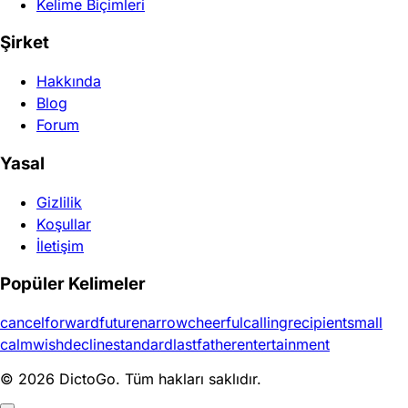
Kelime Biçimleri
Şirket
Hakkında
Blog
Forum
Yasal
Gizlilik
Koşullar
İletişim
Popüler Kelimeler
cancel
forward
future
narrow
cheerful
calling
recipient
small
calm
wish
decline
standard
last
father
entertainment
© 2026 DictoGo. Tüm hakları saklıdır.