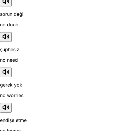
sorun değil
no doubt
şüphesiz
no need
gerek yok
no worries
endişe etme
no longer