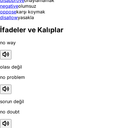
disapprove
onaylamamak
negative
olumsuz
oppose
karşı koymak
disallow
yasakla
İfadeler ve Kalıplar
no way
olası değil
no problem
sorun değil
no doubt