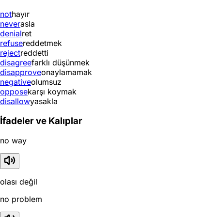
not
hayır
never
asla
denial
ret
refuse
reddetmek
reject
reddetti
disagree
farklı düşünmek
disapprove
onaylamamak
negative
olumsuz
oppose
karşı koymak
disallow
yasakla
İfadeler ve Kalıplar
no way
olası değil
no problem