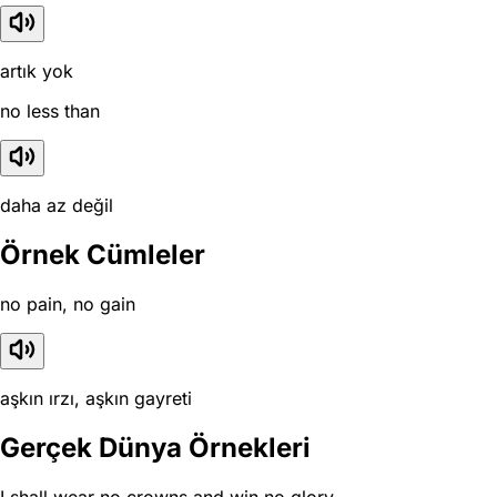
artık yok
no less than
daha az değil
Örnek Cümleler
no pain, no gain
aşkın ırzı, aşkın gayreti
Gerçek Dünya Örnekleri
I shall wear no crowns and win no glory.