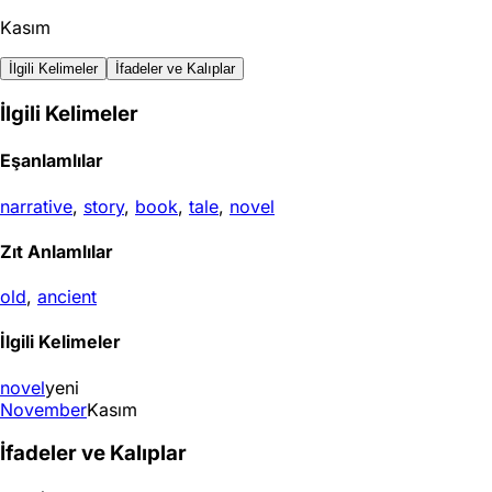
Kasım
İlgili Kelimeler
İfadeler ve Kalıplar
İlgili Kelimeler
Eşanlamlılar
narrative
,
story
,
book
,
tale
,
novel
Zıt Anlamlılar
old
,
ancient
İlgili Kelimeler
novel
yeni
November
Kasım
İfadeler ve Kalıplar