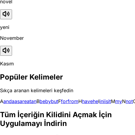
novel
yeni
November
Kasım
Popüler Kelimeler
Sıkça aranan kelimeleri keşfedin
A
and
a
as
are
at
an
B
be
by
but
F
for
from
H
have
he
I
in
i
is
it
M
my
N
not
Tüm İçeriğin Kilidini Açmak İçin
Uygulamayı İndirin