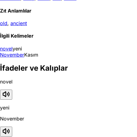
Zıt Anlamlılar
old
,
ancient
İlgili Kelimeler
novel
yeni
November
Kasım
İfadeler ve Kalıplar
novel
yeni
November