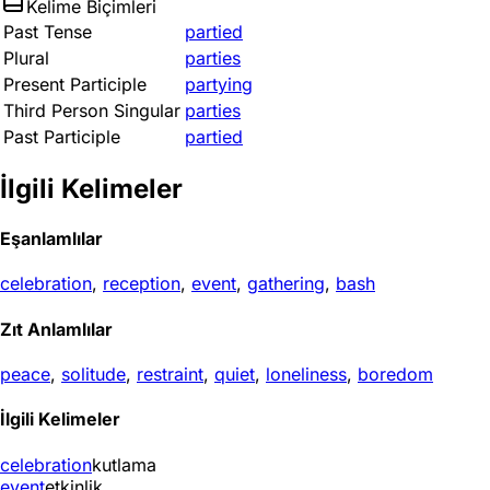
Kelime Biçimleri
Past Tense
partied
Plural
parties
Present Participle
partying
Third Person Singular
parties
Past Participle
partied
İlgili Kelimeler
Eşanlamlılar
celebration
,
reception
,
event
,
gathering
,
bash
Zıt Anlamlılar
peace
,
solitude
,
restraint
,
quiet
,
loneliness
,
boredom
İlgili Kelimeler
celebration
kutlama
event
etkinlik