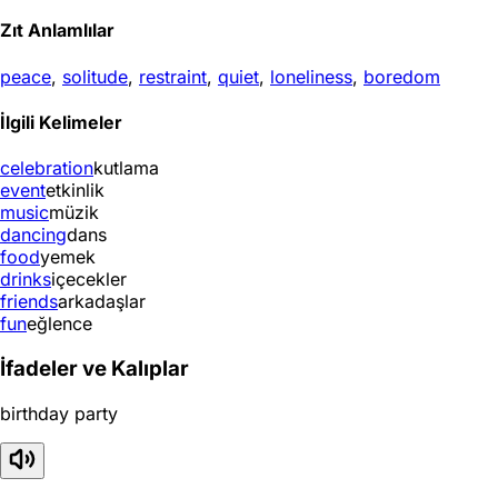
Zıt Anlamlılar
peace
,
solitude
,
restraint
,
quiet
,
loneliness
,
boredom
İlgili Kelimeler
celebration
kutlama
event
etkinlik
music
müzik
dancing
dans
food
yemek
drinks
içecekler
friends
arkadaşlar
fun
eğlence
İfadeler ve Kalıplar
birthday party