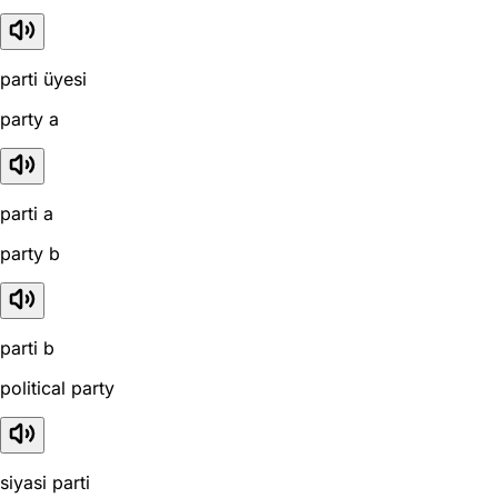
parti üyesi
party a
parti a
party b
parti b
political party
siyasi parti