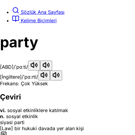
Sözlük Ana Sayfası
Kelime Biçimleri
party
[ABD]
/ˈpɑːti/
[İngiltere]
/ˈpɑːrti/
Frekans: Çok Yüksek
Çeviri
vi.
sosyal etkinliklere katılmak
n.
sosyal etkinlik
siyasi parti
[Law] bir hukuki davada yer alan kişi