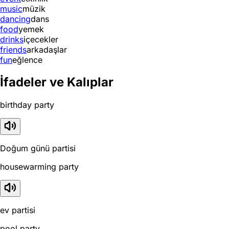
music
müzik
dancing
dans
food
yemek
drinks
içecekler
friends
arkadaşlar
fun
eğlence
İfadeler ve Kalıplar
birthday party
Doğum günü partisi
housewarming party
ev partisi
pool party