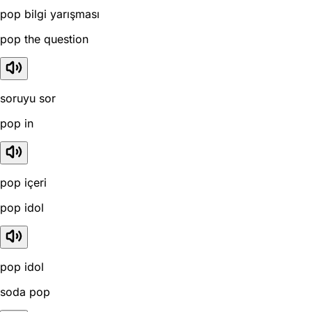
pop bilgi yarışması
pop the question
soruyu sor
pop in
pop içeri
pop idol
pop idol
soda pop