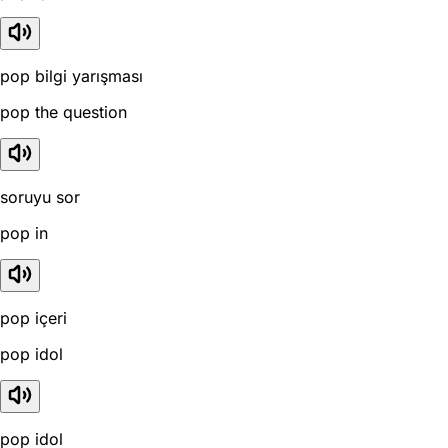
pop bilgi yarışması
pop the question
soruyu sor
pop in
pop içeri
pop idol
pop idol