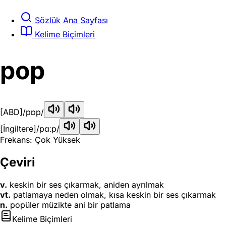
Sözlük Ana Sayfası
Kelime Biçimleri
pop
[ABD]
/pɒp/
[İngiltere]
/pɑːp/
Frekans: Çok Yüksek
Çeviri
v.
keskin bir ses çıkarmak, aniden ayrılmak
vt.
patlamaya neden olmak, kısa keskin bir ses çıkarmak
n.
popüler müzikte ani bir patlama
Kelime Biçimleri