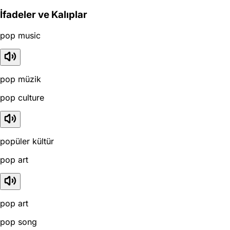
İfadeler ve Kalıplar
pop music
pop müzik
pop culture
popüler kültür
pop art
pop art
pop song