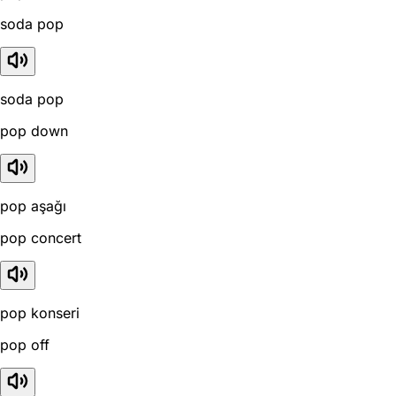
soda pop
soda pop
pop down
pop aşağı
pop concert
pop konseri
pop off