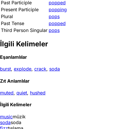
Past Participle
popped
Present Participle
popping
Plural
pops
Past Tense
popped
Third Person Singular
pops
İlgili Kelimeler
Eşanlamlılar
burst
,
explode
,
crack
,
soda
Zıt Anlamlılar
muted
,
quiet
,
hushed
İlgili Kelimeler
music
müzik
soda
soda
fizz
tıslama