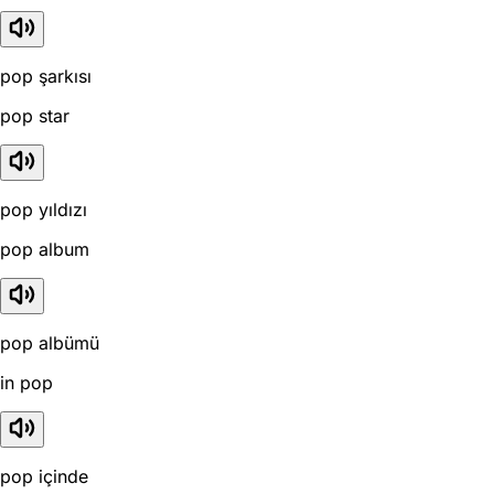
pop şarkısı
pop star
pop yıldızı
pop album
pop albümü
in pop
pop içinde