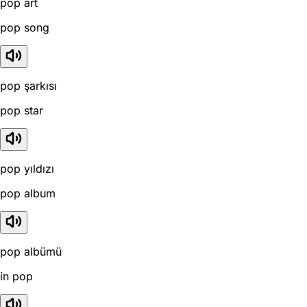
pop art
pop song
pop şarkısı
pop star
pop yıldızı
pop album
pop albümü
in pop