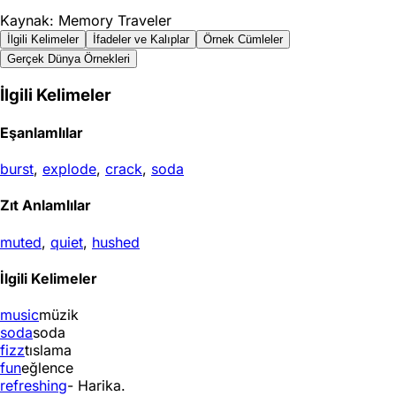
Kaynak: Memory Traveler
İlgili Kelimeler
İfadeler ve Kalıplar
Örnek Cümleler
Gerçek Dünya Örnekleri
İlgili Kelimeler
Eşanlamlılar
burst
,
explode
,
crack
,
soda
Zıt Anlamlılar
muted
,
quiet
,
hushed
İlgili Kelimeler
music
müzik
soda
soda
fizz
tıslama
fun
eğlence
refreshing
- Harika.