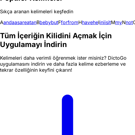
Sıkça aranan kelimeleri keşfedin
A
and
a
as
are
at
an
B
be
by
but
F
for
from
H
have
he
I
in
i
is
it
M
my
N
not
Tüm İçeriğin Kilidini Açmak İçin
Uygulamayı İndirin
Kelimeleri daha verimli öğrenmek ister misiniz? DictoGo
uygulamasını indirin ve daha fazla kelime ezberleme ve
tekrar özelliğinin keyfini çıkarın!