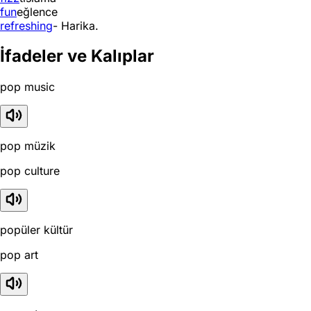
fun
eğlence
refreshing
- Harika.
İfadeler ve Kalıplar
pop music
pop müzik
pop culture
popüler kültür
pop art