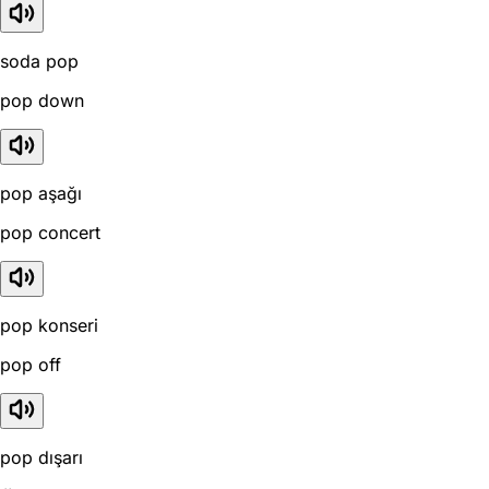
soda pop
pop down
pop aşağı
pop concert
pop konseri
pop off
pop dışarı