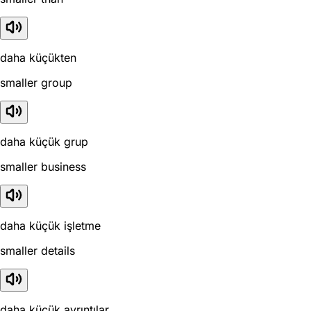
daha küçükten
smaller group
daha küçük grup
smaller business
daha küçük işletme
smaller details
daha küçük ayrıntılar