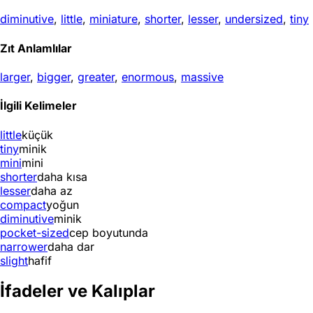
diminutive
,
little
,
miniature
,
shorter
,
lesser
,
undersized
,
tiny
Zıt Anlamlılar
larger
,
bigger
,
greater
,
enormous
,
massive
İlgili Kelimeler
little
küçük
tiny
minik
mini
mini
shorter
daha kısa
lesser
daha az
compact
yoğun
diminutive
minik
pocket-sized
cep boyutunda
narrower
daha dar
slight
hafif
İfadeler ve Kalıplar