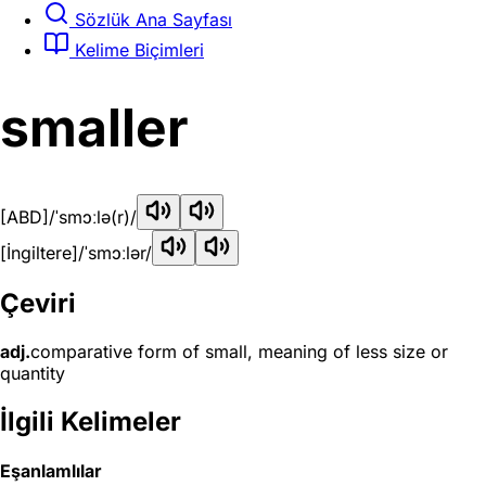
Sözlük Ana Sayfası
Kelime Biçimleri
smaller
[ABD]
/ˈsmɔːlə(r)/
[İngiltere]
/ˈsmɔːlər/
Çeviri
adj.
comparative form of small, meaning of less size or
quantity
İlgili Kelimeler
Eşanlamlılar