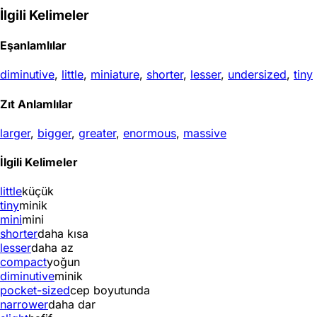
İlgili Kelimeler
Eşanlamlılar
diminutive
,
little
,
miniature
,
shorter
,
lesser
,
undersized
,
tiny
Zıt Anlamlılar
larger
,
bigger
,
greater
,
enormous
,
massive
İlgili Kelimeler
little
küçük
tiny
minik
mini
mini
shorter
daha kısa
lesser
daha az
compact
yoğun
diminutive
minik
pocket-sized
cep boyutunda
narrower
daha dar