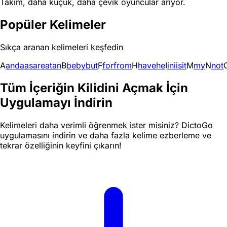
Takım, daha küçük, daha çevik oyuncular arıyor.
Popüler Kelimeler
Sıkça aranan kelimeleri keşfedin
A
and
a
as
are
at
an
B
be
by
but
F
for
from
H
have
he
I
in
i
is
it
M
my
N
not
Tüm İçeriğin Kilidini Açmak İçin
Uygulamayı İndirin
Kelimeleri daha verimli öğrenmek ister misiniz? DictoGo
uygulamasını indirin ve daha fazla kelime ezberleme ve
tekrar özelliğinin keyfini çıkarın!