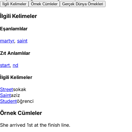
İlgili Kelimeler
Örnek Cümleler
Gerçek Dünya Örnekleri
İlgili Kelimeler
Eşanlamlılar
martyr
,
saint
Zıt Anlamlılar
start
,
nd
İlgili Kelimeler
Street
sokak
Saint
aziz
Student
öğrenci
Örnek Cümleler
She arrived 1st at the finish line.