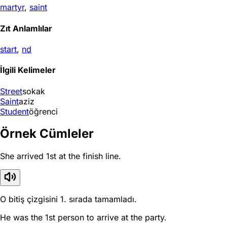
martyr
,
saint
Zıt Anlamlılar
start
,
nd
İlgili Kelimeler
Street
sokak
Saint
aziz
Student
öğrenci
Örnek Cümleler
She arrived 1st at the finish line.
O bitiş çizgisini 1. sırada tamamladı.
He was the 1st person to arrive at the party.