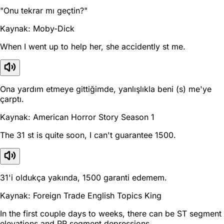
"Onu tekrar mı geçtin?"
Kaynak: Moby-Dick
When I went up to help her, she accidently st me.
Ona yardım etmeye gittiğimde, yanlışlıkla beni (s) me'ye
çarptı.
Kaynak: American Horror Story Season 1
The 31 st is quite soon, I can't guarantee 1500.
31'i oldukça yakında, 1500 garanti edemem.
Kaynak: Foreign Trade English Topics King
In the first couple days to weeks, there can be ST segment
elevations and PR segment depressions.