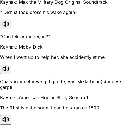
Kaynak: Max the Military Dog Original Soundtrack
" Did' st thou cross his wake again? "
"Onu tekrar mı geçtin?"
Kaynak: Moby-Dick
When I went up to help her, she accidently st me.
Ona yardım etmeye gittiğimde, yanlışlıkla beni (s) me'ye
çarptı.
Kaynak: American Horror Story Season 1
The 31 st is quite soon, I can't guarantee 1500.