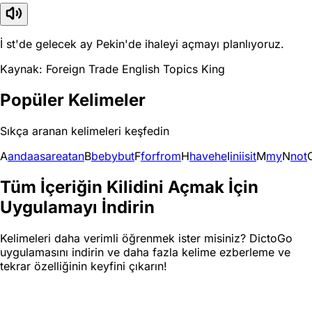
İ st'de gelecek ay Pekin'de ihaleyi açmayı planlıyoruz.
Kaynak: Foreign Trade English Topics King
Popüler Kelimeler
Sıkça aranan kelimeleri keşfedin
A
and
a
as
are
at
an
B
be
by
but
F
for
from
H
have
he
I
in
i
is
it
M
my
N
not
Tüm İçeriğin Kilidini Açmak İçin
Uygulamayı İndirin
Kelimeleri daha verimli öğrenmek ister misiniz? DictoGo
uygulamasını indirin ve daha fazla kelime ezberleme ve
tekrar özelliğinin keyfini çıkarın!