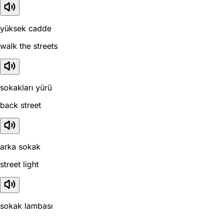
yüksek cadde
walk the streets
sokakları yürü
back street
arka sokak
street light
sokak lambası