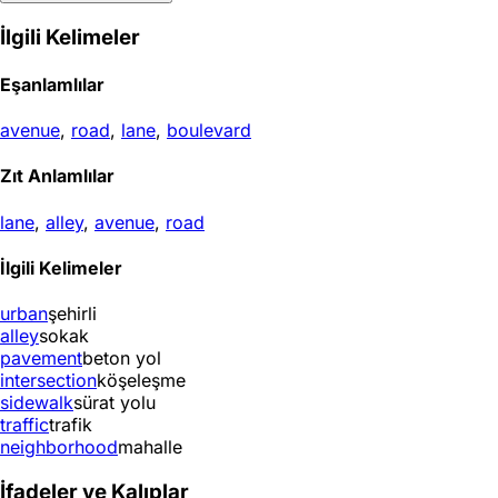
İlgili Kelimeler
Eşanlamlılar
avenue
,
road
,
lane
,
boulevard
Zıt Anlamlılar
lane
,
alley
,
avenue
,
road
İlgili Kelimeler
urban
şehirli
alley
sokak
pavement
beton yol
intersection
köşeleşme
sidewalk
sürat yolu
traffic
trafik
neighborhood
mahalle
İfadeler ve Kalıplar