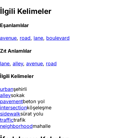
İlgili Kelimeler
Eşanlamlılar
avenue
,
road
,
lane
,
boulevard
Zıt Anlamlılar
lane
,
alley
,
avenue
,
road
İlgili Kelimeler
urban
şehirli
alley
sokak
pavement
beton yol
intersection
köşeleşme
sidewalk
sürat yolu
traffic
trafik
neighborhood
mahalle