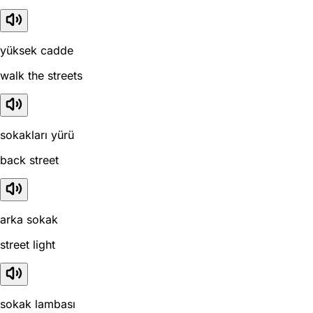
yüksek cadde
walk the streets
sokakları yürü
back street
arka sokak
street light
sokak lambası