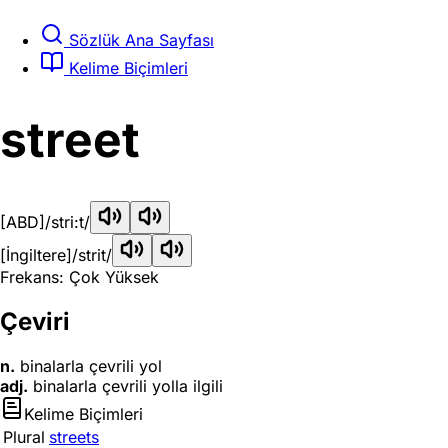
Sözlük Ana Sayfası
Kelime Biçimleri
street
[ABD]
/stri:t/
[İngiltere]
/strit/
Frekans: Çok Yüksek
Çeviri
n.
binalarla çevrili yol
adj.
binalarla çevrili yolla ilgili
Kelime Biçimleri
Plural
streets