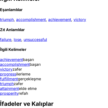
Eşanlamlılar
triumph
,
accomplishment
,
achievement
,
victory
Zıt Anlamlılar
failure
,
lose
,
unsuccessful
İlgili Kelimeler
achievement
başarı
accomplishment
başarı
victory
zafer
progress
ilerleme
fulfillment
gerçekleşme
triumph
zafer
attainment
elde etme
prosperity
refah
İfadeler ve Kalıplar