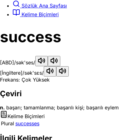
Sözlük Ana Sayfası
Kelime Biçimleri
success
[ABD]
/sək'ses/
[İngiltere]
/sək'sɛs/
Frekans: Çok Yüksek
Çeviri
n.
başarı; tamamlanma; başarılı kişi; başarılı eylem
Kelime Biçimleri
Plural
successes
İlgili Kelimeler