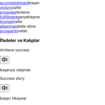
accomplishment
başarı
victory
zafer
progress
ilerleme
fulfillment
gerçekleşme
triumph
zafer
attainment
elde etme
prosperity
refah
İfadeler ve Kalıplar
Achieve success
başarıya ulaşmak
Success story
başarı hikayesi