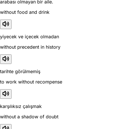
arabası olmayan bir aile.
without food and drink
yiyecek ve içecek olmadan
without precedent in history
tarihte görülmemiş
to work without recompense
karşılıksız çalışmak
without a shadow of doubt