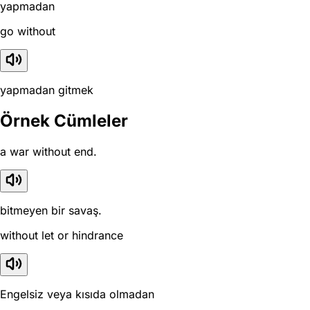
yapmadan
go without
yapmadan gitmek
Örnek Cümleler
a war without end.
bitmeyen bir savaş.
without let or hindrance
Engelsiz veya kısıda olmadan