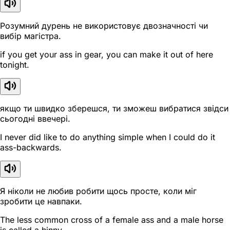
Розумний дурень не використовує двозначності чи
вибір магістра.
if you get your ass in gear, you can make it out of here
tonight.
якщо ти швидко зберешся, ти зможеш вибратися звідси
сьогодні ввечері.
I never did like to do anything simple when I could do it
ass-backwards.
Я ніколи не любив робити щось просте, коли міг
зробити це навпаки.
The less common cross of a female ass and a male horse