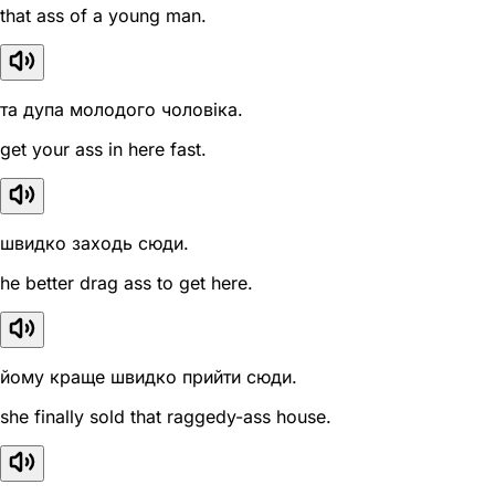
that ass of a young man.
та дупа молодого чоловіка.
get your ass in here fast.
швидко заходь сюди.
he better drag ass to get here.
йому краще швидко прийти сюди.
she finally sold that raggedy-ass house.