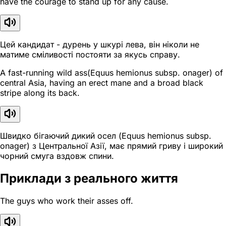
have the courage to stand up for any cause.
Цей кандидат - дурень у шкурі лева, він ніколи не
матиме сміливості постояти за якусь справу.
A fast-running wild ass(Equus hemionus subsp. onager) of
central Asia, having an erect mane and a broad black
stripe along its back.
Швидко бігаючий дикий осел (Equus hemionus subsp.
onager) з Центральної Азії, має прямий гриву і широкий
чорний смуга вздовж спини.
Приклади з реального життя
The guys who work their asses off.