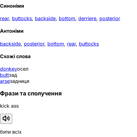
Синоніми
rear
,
buttocks
,
backside
,
bottom
,
derriere
,
posterior
Антоніми
backside
,
posterior
,
bottom
,
rear
,
buttocks
Схожі слова
donkey
осел
butt
зад
arse
задниця
Фрази та сполучення
kick ass
бити всіх