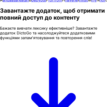
A
and
a
as
are
at
an
B
be
by
but
F
for
from
H
have
he
I
in
i
is
it
M
my
N
not
Завантажте додаток, щоб отримати
повний доступ до контенту
Бажаєте вивчати лексику ефективніше? Завантажте
додаток DictoGo та насолоджуйтеся додатковими
функціями запам'ятовування та повторення слів!