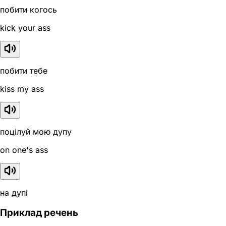
побити когось
kick your ass
побити тебе
kiss my ass
поцілуй мою дупу
on one's ass
на дупі
Приклад речень