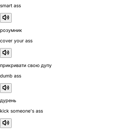
smart ass
розумник
cover your ass
прикривати свою дупу
dumb ass
дурень
kick someone's ass