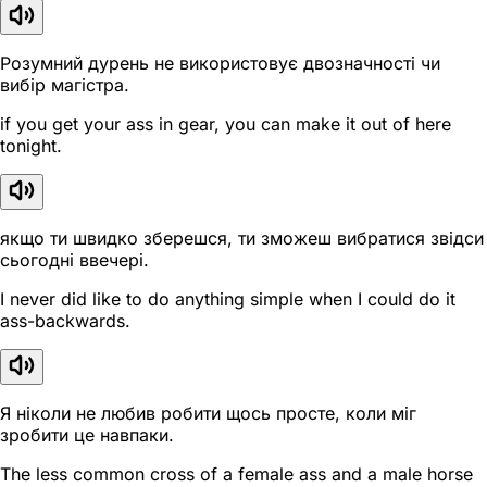
Розумний дурень не використовує двозначності чи
вибір магістра.
if you get your ass in gear, you can make it out of here
tonight.
якщо ти швидко зберешся, ти зможеш вибратися звідси
сьогодні ввечері.
I never did like to do anything simple when I could do it
ass-backwards.
Я ніколи не любив робити щось просте, коли міг
зробити це навпаки.
The less common cross of a female ass and a male horse