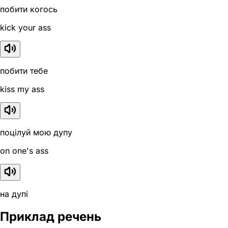
побити когось
kick your ass
побити тебе
kiss my ass
поцілуй мою дупу
on one's ass
на дупі
Приклад речень