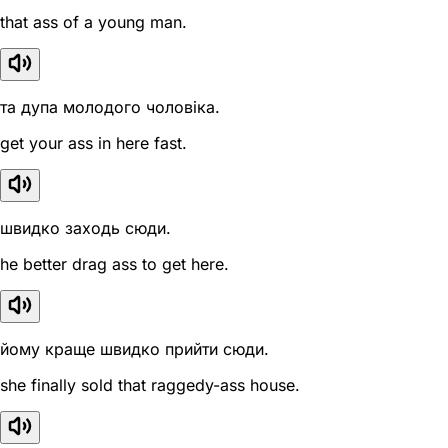
that ass of a young man.
та дупа молодого чоловіка.
get your ass in here fast.
швидко заходь сюди.
he better drag ass to get here.
йому краще швидко прийти сюди.
she finally sold that raggedy-ass house.