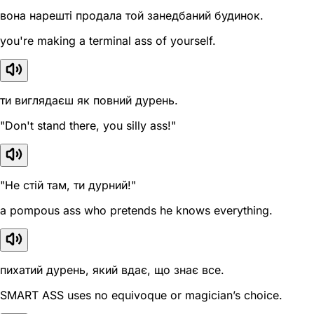
вона нарешті продала той занедбаний будинок.
you're making a terminal ass of yourself.
ти виглядаєш як повний дурень.
"Don't stand there, you silly ass!"
"Не стій там, ти дурний!"
a pompous ass who pretends he knows everything.
пихатий дурень, який вдає, що знає все.
SMART ASS uses no equivoque or magician’s choice.