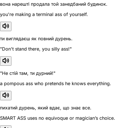
вона нарешті продала той занедбаний будинок.
you're making a terminal ass of yourself.
ти виглядаєш як повний дурень.
"Don't stand there, you silly ass!"
"Не стій там, ти дурний!"
a pompous ass who pretends he knows everything.
пихатий дурень, який вдає, що знає все.
SMART ASS uses no equivoque or magician’s choice.