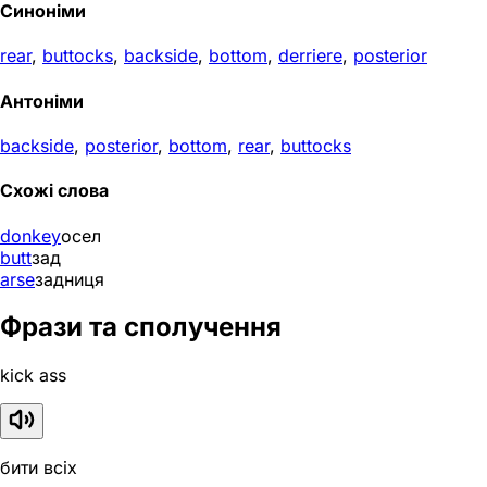
Синоніми
rear
,
buttocks
,
backside
,
bottom
,
derriere
,
posterior
Антоніми
backside
,
posterior
,
bottom
,
rear
,
buttocks
Схожі слова
donkey
осел
butt
зад
arse
задниця
Фрази та сполучення
kick ass
бити всіх