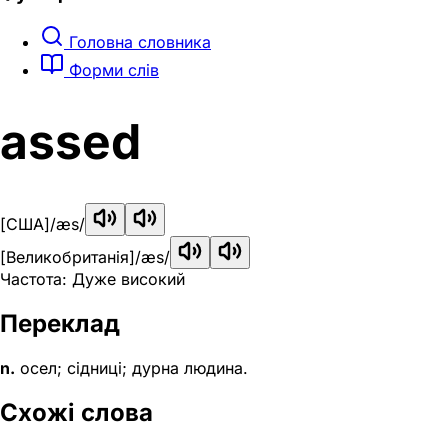
Головна словника
Форми слів
assed
[США]
/æs/
[Великобританія]
/æs/
Частота: Дуже високий
Переклад
n.
осел; сідниці; дурна людина.
Схожі слова