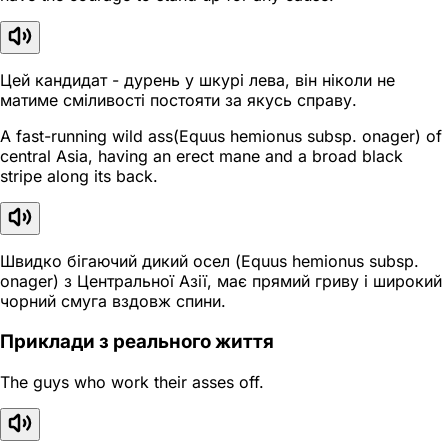
Цей кандидат - дурень у шкурі лева, він ніколи не
матиме сміливості постояти за якусь справу.
A fast-running wild ass(Equus hemionus subsp. onager) of
central Asia, having an erect mane and a broad black
stripe along its back.
Швидко бігаючий дикий осел (Equus hemionus subsp.
onager) з Центральної Азії, має прямий гриву і широкий
чорний смуга вздовж спини.
Приклади з реального життя
The guys who work their asses off.