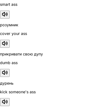
smart ass
розумник
cover your ass
прикривати свою дупу
dumb ass
дурень
kick someone's ass