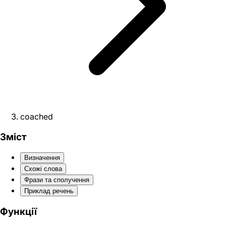
coached
Зміст
Визначення
Схожі слова
Фрази та сполучення
Приклад речень
Функції