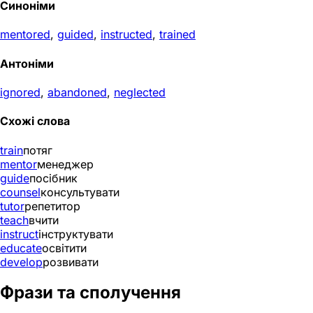
Синоніми
mentored
,
guided
,
instructed
,
trained
Антоніми
ignored
,
abandoned
,
neglected
Схожі слова
train
потяг
mentor
менеджер
guide
посібник
counsel
консультувати
tutor
репетитор
teach
вчити
instruct
інструктувати
educate
освітити
develop
розвивати
Фрази та сполучення