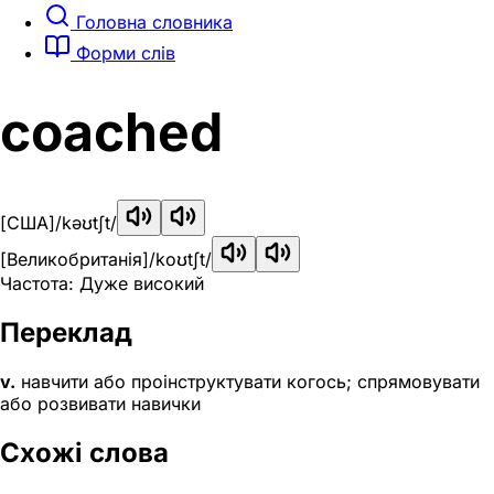
Головна словника
Форми слів
coached
[США]
/kəʊtʃt/
[Великобританія]
/koʊtʃt/
Частота: Дуже високий
Переклад
v.
навчити або проінструктувати когось; спрямовувати
або розвивати навички
Схожі слова