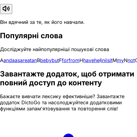
Він вдячний за те, як його навчали.
Популярні слова
Досліджуйте найпопулярніші пошукові слова
A
and
a
as
are
at
an
B
be
by
but
F
for
from
H
have
he
I
in
i
is
it
M
my
N
not
Завантажте додаток, щоб отримати
повний доступ до контенту
Бажаєте вивчати лексику ефективніше? Завантажте
додаток DictoGo та насолоджуйтеся додатковими
функціями запам'ятовування та повторення слів!