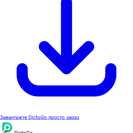
Завантажте DictoGo просто зараз
DictoGo