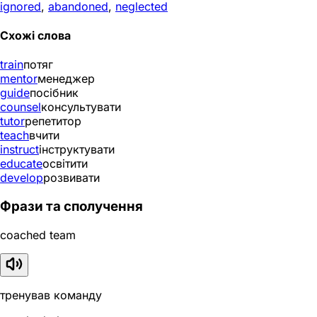
ignored
,
abandoned
,
neglected
Схожі слова
train
потяг
mentor
менеджер
guide
посібник
counsel
консультувати
tutor
репетитор
teach
вчити
instruct
інструктувати
educate
освітити
develop
розвивати
Фрази та сполучення
coached team
тренував команду